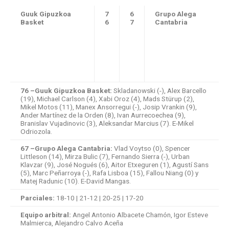
Guuk Gipuzkoa
7
6
Grupo Alega
Basket
6
7
Cantabria
76 –Guuk Gipuzkoa Basket:
Skladanowski (-), Alex Barcello
(19), Michael Carlson (4), Xabi Oroz (4), Mads Stürup (2),
Mikel Motos (11), Manex Ansorregui (-), Josip Vrankin (9),
Ander Martínez de la Orden (8), Ivan Aurrecoechea (9),
Branislav Vujadinovic (3), Aleksandar Marcius (7). E-Mikel
Odriozola.
67 –Grupo Alega Cantabria:
Vlad Voytso (0), Spencer
Littleson (14), Mirza Bulic (7), Fernando Sierra (-), Urban
Klavzar (9), José Nogués (6), Aitor Etxeguren (1), Agustí Sans
(5), Marc Peñarroya (-), Rafa Lisboa (15), Fallou Niang (0) y
Matej Radunic (10). E-David Mangas.
Parciales:
18-10 | 21-12 | 20-25 | 17-20
Equipo arbitral:
Angel Antonio Albacete Chamón, Igor Esteve
Malmierca, Alejandro Calvo Aceña