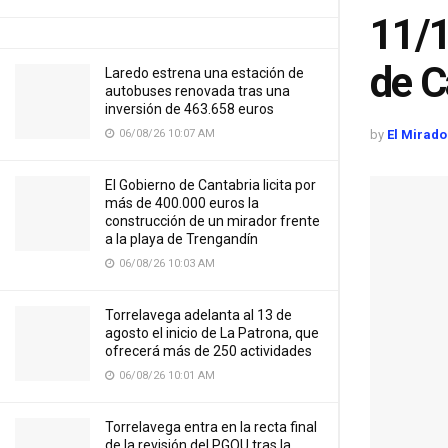
11/1
de C
Laredo estrena una estación de
autobuses renovada tras una
inversión de 463.658 euros
by
El Mirado
06/08/26 10:07 AM
El Gobierno de Cantabria licita por
más de 400.000 euros la
construcción de un mirador frente
a la playa de Trengandín
06/08/26 10:03 AM
Torrelavega adelanta al 13 de
agosto el inicio de La Patrona, que
ofrecerá más de 250 actividades
06/08/26 10:01 AM
Torrelavega entra en la recta final
de la revisión del PGOU tras la