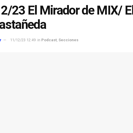
2/23 El Mirador de MIX/ El
astañeda
r
11/12/23 12:49
in
Podcast
,
Secciones