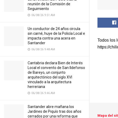
reunión de la Comisión de
Seguimiento
06/08/26 9:51 AM
Un conductor de 24 años circula
sin carné, huye de la Policía Local e
impacta contra una acera en
Todos los 
Santander
https://chi
06/08/26 9:48 AM
Cantabria declara Bien de Interés
Local el convento de San Ildefonso
de Bareyo, un conjunto
arquitectónico del siglo XVI
vinculado a la arquitectura
herreriana
06/08/26 9:46 AM
Santander abre mañana los
Jardines de Piquío tras dos años
Mapa del sit
cerrados por una reforma que