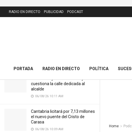
LATEST
RADIO EN DIRECTO
PUBLICIDAD
PODCAST
11/12/23 El Mirador de MIX/ El Chili
de Castañeda
11/12/23 12:49 PM
PORTADA
RADIO EN DIRECTO
POLÍTICA
SUCES
El PRC presenta 43 alegaciones al
nuevo callejero de Meruelo y
cuestiona la calle dedicada al
alcalde
06/08/26 10:11 AM
Cantabria licitará por 7,13 millones
el nuevo puente del Cristo de
Carasa
Home
Podc
06/08/26 10:09 AM