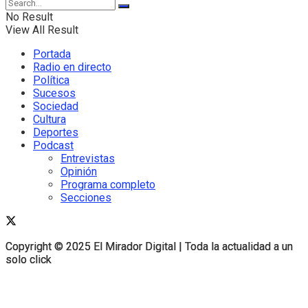
No Result
View All Result
Portada
Radio en directo
Política
Sucesos
Sociedad
Cultura
Deportes
Podcast
Entrevistas
Opinión
Programa completo
Secciones
Copyright © 2025 El Mirador Digital | Toda la actualidad a un
Copyright © 2025 El Mirador Digital | Toda la actualidad a un
solo click
solo click