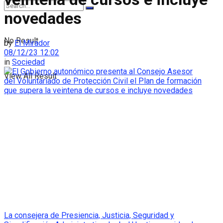
novedades
No Result
by
El Mirador
08/12/23 12:02
in
Sociedad
View All Result
La consejera de Presiencia, Justicia, Seguridad y