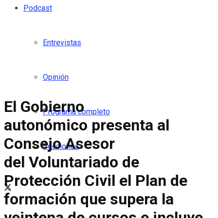
Podcast
Entrevistas
Opinión
El Gobierno
Programa completo
autonómico presenta al
Consejo Asesor
Secciones
del Voluntariado de
Protección Civil el Plan de
formación que supera la
veintena de cursos e incluye