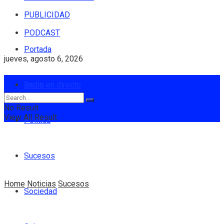
PUBLICIDAD
PODCAST
Portada
jueves, agosto 6, 2026
Login
Radio en directo
No Result
View All Result
Política
Sucesos
Home
Noticias
Sucesos
Sociedad