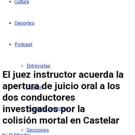
Cultura
Deportes
Podcast
Entrevistas
El juez instructor acuerda la
apertura de juicio oral a los
Opinión
dos conductores
investigados por la
Programa completo
colisión mortal en Castelar
Secciones