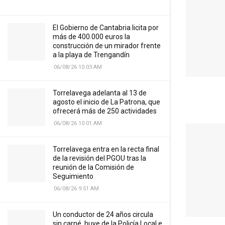
El Gobierno de Cantabria licita por
más de 400.000 euros la
construcción de un mirador frente
a la playa de Trengandín
06/08/26 10:03 AM
Torrelavega adelanta al 13 de
agosto el inicio de La Patrona, que
ofrecerá más de 250 actividades
06/08/26 10:01 AM
Torrelavega entra en la recta final
de la revisión del PGOU tras la
reunión de la Comisión de
Seguimiento
06/08/26 9:51 AM
Un conductor de 24 años circula
sin carné, huye de la Policía Local e