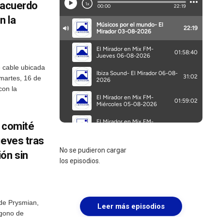
e acuerdo
n la
e cable ubicada
 martes, 16 de
con la
l comité
ueves tras
No se pudieron cargar
ón sin
los episodios.
 de Prysmian,
Leer más episodios
ígono de