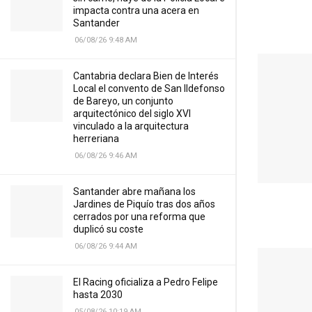
impacta contra una acera en
Santander
06/08/26 9:48 AM
Cantabria declara Bien de Interés
Local el convento de San Ildefonso
de Bareyo, un conjunto
arquitectónico del siglo XVI
vinculado a la arquitectura
herreriana
06/08/26 9:46 AM
Santander abre mañana los
Jardines de Piquío tras dos años
cerrados por una reforma que
duplicó su coste
06/08/26 9:44 AM
El Racing oficializa a Pedro Felipe
hasta 2030
05/08/26 10:19 AM