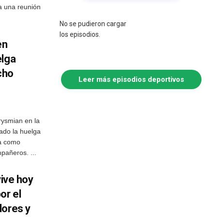
a una reunión
No se pudieron cargar
los episodios.
en
elga
cho
Leer más episodios deportivos
rysmian en la
ado la huelga
a como
pañeros. ...
vive hoy
or el
dores y