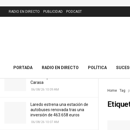
LATEST
RADIO EN DIRECTO
PUBLICIDAD
PODCAST
El PRC presenta 43 alegaciones al
nuevo callejero de Meruelo y
cuestiona la calle dedicada al alcalde
06/08/26 10:11 AM
PORTADA
RADIO EN DIRECTO
POLÍTICA
SUCES
Cantabria licitará por 7,13 millones
el nuevo puente del Cristo de
Carasa
06/08/26 10:09 AM
Home
Tag
p
Etique
Laredo estrena una estación de
autobuses renovada tras una
inversión de 463.658 euros
06/08/26 10:07 AM