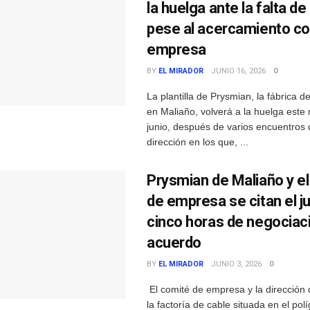
la huelga ante la falta d
pese al acercamiento co
empresa
BY
EL MIRADOR
JUNIO 16, 2026
0
La plantilla de Prysmian, la fábrica d
en Maliaño, volverá a la huelga este
junio, después de varios encuentros 
dirección en los que, ...
Prysmian de Maliaño y e
de empresa se citan el j
cinco horas de negociaci
acuerdo
BY
EL MIRADOR
JUNIO 3, 2026
0
El comité de empresa y la dirección
la factoría de cable situada en el pol