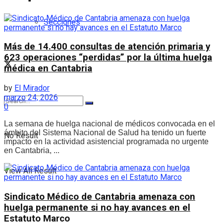
Secciones
Más de 14.400 consultas de atención primaria y
623 operaciones “perdidas” por la última huelga
médica en Cantabria
by
El Mirador
marzo 24, 2026
0
La semana de huelga nacional de médicos convocada en el
ámbito del Sistema Nacional de Salud ha tenido un fuerte
No Result
impacto en la actividad asistencial programada no urgente
en Cantabria, ...
View All Result
Sindicato Médico de Cantabria amenaza con
huelga permanente si no hay avances en el
Estatuto Marco