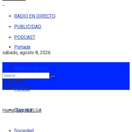
RADIO EN DIRECTO
PUBLICIDAD
PODCAST
Portada
sábado, agosto 8, 2026
Login
Radio en directo
No Result
View All Result
Política
Sucesos
Home
Tag
HUELGA
Sociedad