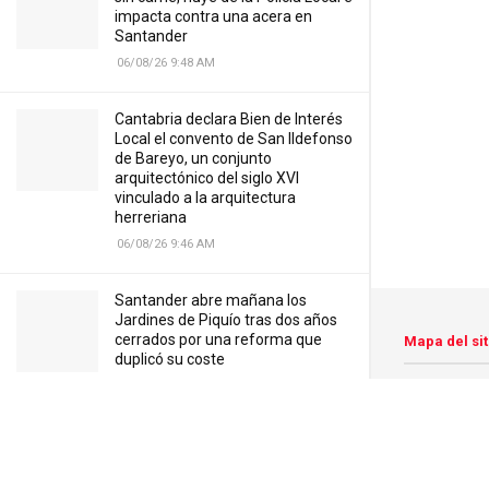
impacta contra una acera en
Santander
06/08/26 9:48 AM
Cantabria declara Bien de Interés
Local el convento de San Ildefonso
de Bareyo, un conjunto
arquitectónico del siglo XVI
vinculado a la arquitectura
herreriana
06/08/26 9:46 AM
Santander abre mañana los
Jardines de Piquío tras dos años
cerrados por una reforma que
Mapa del sit
duplicó su coste
06/08/26 9:44 AM
Portada
Deportes
El Racing oficializa a Pedro Felipe
hasta 2030
Copyright © 20
05/08/26 10:19 AM