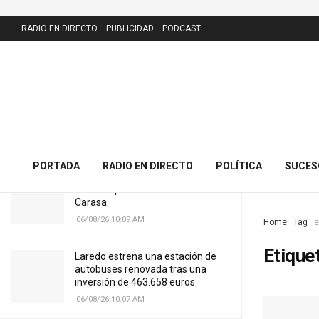
LATEST
RADIO EN DIRECTO
PUBLICIDAD
PODCAST
El PRC presenta 43 alegaciones al
nuevo callejero de Meruelo y
cuestiona la calle dedicada al alcalde
06/08/26 10:11 AM
PORTADA
RADIO EN DIRECTO
POLÍTICA
SUCES
Cantabria licitará por 7,13 millones
el nuevo puente del Cristo de
Carasa
06/08/26 10:09 AM
Home
Tag
e
Etique
Laredo estrena una estación de
autobuses renovada tras una
inversión de 463.658 euros
06/08/26 10:07 AM