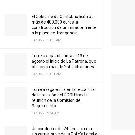
El Gobierno de Cantabria licita por
más de 400.000 euros la
construcción de un mirador frente
a la playa de Trengandín
06/08/26 10:03 AM
Torrelavega adelanta al 13 de
agosto el inicio de La Patrona, que
ofrecerá más de 250 actividades
06/08/26 10:01 AM
Torrelavega entra en la recta final
de la revisión del PGOU tras la
reunión de la Comisión de
Seguimiento
06/08/26 9:51 AM
Un conductor de 24 años circula
sin carné, huye de la Policía Local e