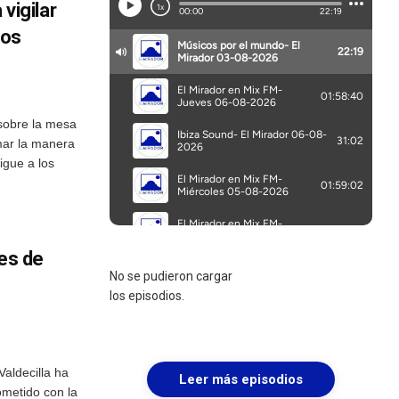
 vigilar
mos
sobre la mesa
mar la manera
igue a los
les de
No se pudieron cargar
los episodios.
Valdecilla ha
Leer más episodios
metido con la