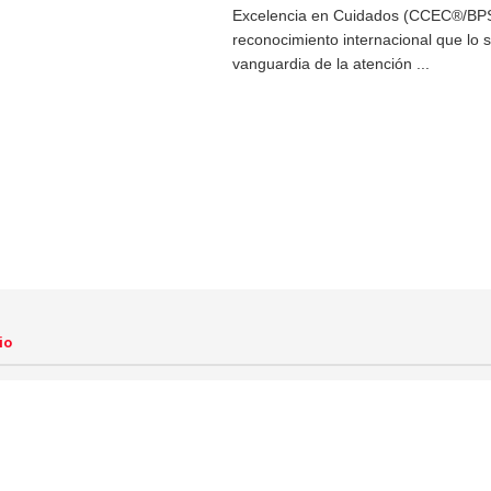
Excelencia en Cuidados (CCEC®/BP
reconocimiento internacional que lo s
vanguardia de la atención ...
io
Radio en directo
Política
Sucesos
Sociedad
Cultura
Podcast
25 El Mirador Digital | Toda la actualidad a un solo click