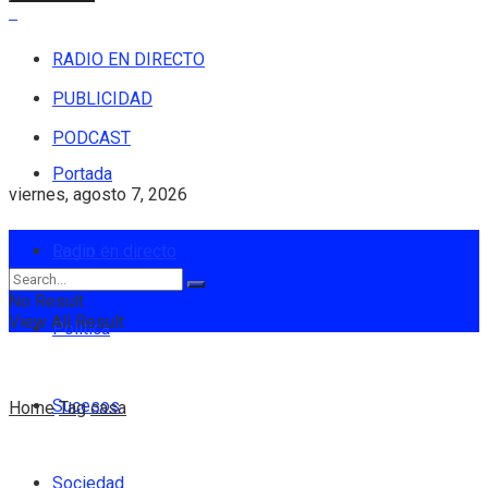
RADIO EN DIRECTO
PUBLICIDAD
PODCAST
Portada
viernes, agosto 7, 2026
Login
Radio en directo
No Result
View All Result
Política
Sucesos
Home
Tag
casa
Sociedad