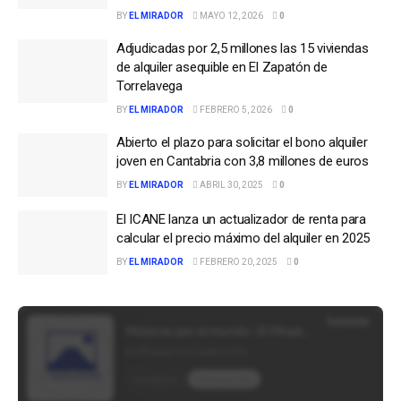
BY
EL MIRADOR
MAYO 12, 2026
0
Adjudicadas por 2,5 millones las 15 viviendas
de alquiler asequible en El Zapatón de
Torrelavega
BY
EL MIRADOR
FEBRERO 5, 2026
0
Abierto el plazo para solicitar el bono alquiler
joven en Cantabria con 3,8 millones de euros
BY
EL MIRADOR
ABRIL 30, 2025
0
El ICANE lanza un actualizador de renta para
calcular el precio máximo del alquiler en 2025
BY
EL MIRADOR
FEBRERO 20, 2025
0