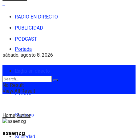
RADIO EN DIRECTO
PUBLICIDAD
PODCAST
Portada
sábado, agosto 8, 2026
Login
Radio en directo
No Result
View All Result
Política
Sucesos
Home
Author
asaenzg
Sociedad