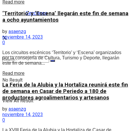
Details
Read more
Secciones
‘Territorio’ y ‘Escena’ llegarán este fin de semana
a ocho ayuntamientos
by
asaenzg
noviembre 14, 2023
0
Los circuitos escénicos ‘Territorio’ y ‘Escena’ organizados
por la consejería de Cultura, Turismo y Deporte, llegarán
este fin de semana...
Details
Read more
No Result
La Feria de la Alubia y la Hortaliza reunirá este fin
de semana en Casar de Periedo a 180 de
productores agroalimentarios y artesanos
View All Result
by
asaenzg
noviembre 14, 2023
0
La XVIII Feria de la Alubia y la Hortaliza de Casar de