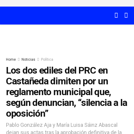
Home
Noticias
Política
Los dos ediles del PRC en
Castañeda dimiten por un
reglamento municipal que,
según denuncian, “silencia a la
oposición”
Pablo González Aja y María Luisa Sáinz Abascal
dejan sus actas tras la aprobación definitiva de la