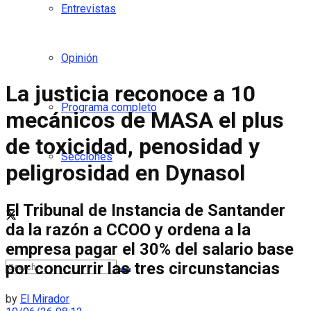
Entrevistas
Opinión
La justicia reconoce a 10
Programa completo
mecánicos de MASA el plus
de toxicidad, penosidad y
Secciones
peligrosidad en Dynasol
El Tribunal de Instancia de Santander
da la razón a CCOO y ordena a la
empresa pagar el 30% del salario base
por concurrir las tres circunstancias
by
El Mirador