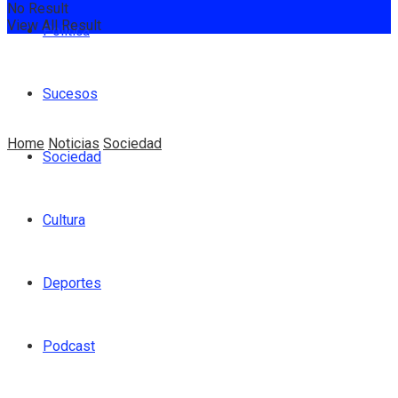
No Result
View All Result
Política
Sucesos
Home
Noticias
Sociedad
Sociedad
Cultura
Deportes
Podcast