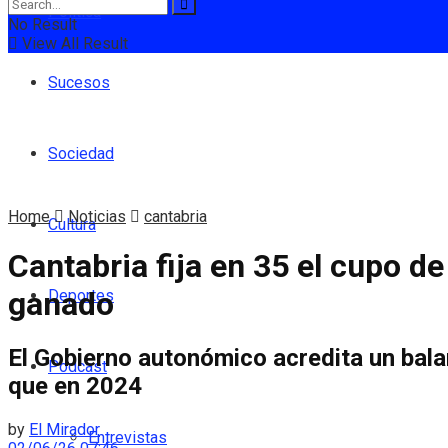
Política
No Result
View All Result
Sucesos
Sociedad
Home
Noticias
cantabria
Cultura
Cantabria fija en 35 el cupo de
ganado
Deportes
El Gobierno autonómico acredita un bal
Podcast
que en 2024
by
El Mirador
Entrevistas