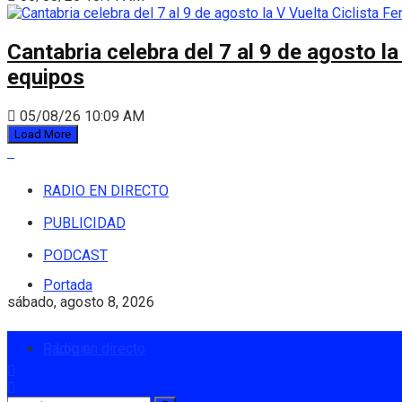
Cantabria celebra del 7 al 9 de agosto la
equipos
05/08/26 10:09 AM
Load More
RADIO EN DIRECTO
PUBLICIDAD
PODCAST
Portada
sábado, agosto 8, 2026
Radio en directo
Login