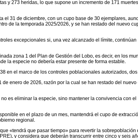
 y 273 heridas, lo que supone un incremento de 171 muertes re
sta el 31 de diciembre, con un cupo base de 30 ejemplares, aunq
entro de la temporada 2025/2026, y se han restado del nuevo cu
ntroles excepcionales si, una vez alcanzado el límite, continúa
nada zona 1 del Plan de Gestión del Lobo, es decir, en los muni
nde la especie no debería estar presente de forma estable.
 en el marco de los controles poblacionales autorizados, dos po
 1 de enero de 2026, razón por la cual se han restado del nuevo 
no es eliminar la especie, sino mantener la convivencia con el l
sponible en el plazo de un mes, mantendrá el cupo de extracci
bierno regional.
 que «tendrá que pasar tiempo» para revertir la sobrepoblación 
E), y considera que deberán transcurrir entre cinco y seis año