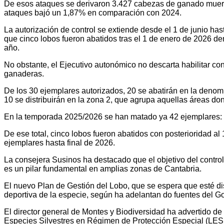
De esos ataques se derivaron 3.427 cabezas de ganado muertas
ataques bajó un 1,87% en comparación con 2024.
La autorización de control se extiende desde el 1 de junio ha
que cinco lobos fueron abatidos tras el 1 de enero de 2026 d
año.
No obstante, el Ejecutivo autonómico no descarta habilitar co
ganaderas.
De los 30 ejemplares autorizados, 20 se abatirán en la denomi
10 se distribuirán en la zona 2, que agrupa aquellas áreas do
En la temporada 2025/2026 se han matado ya 42 ejemplares: 38
De ese total, cinco lobos fueron abatidos con posterioridad al
ejemplares hasta final de 2026.
La consejera Susinos ha destacado que el objetivo del control 
es un pilar fundamental en amplias zonas de Cantabria.
El nuevo Plan de Gestión del Lobo, que se espera que esté di
deportiva de la especie, según ha adelantan do fuentes del Go
El director general de Montes y Biodiversidad ha advertido de
Especies Silvestres en Régimen de Protección Especial (LESPR