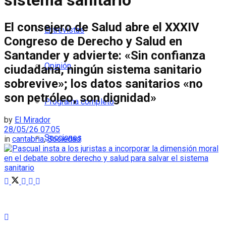
sistema sanitario
El consejero de Salud abre el XXXIV
Entrevistas
Congreso de Derecho y Salud en
Santander y advierte: «Sin confianza
Opinión
ciudadana, ningún sistema sanitario
sobrevive»; los datos sanitarios «no
son petróleo, son dignidad»
Programa completo
by
El Mirador
28/05/26 07:05
Secciones
in
cantabria
,
Sociedad