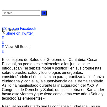
Share on Facebook
No Result
Share on Twitter
View All Result
El consejero de Salud del Gobierno de Cantabria, César
Pascual, ha pedido este miércoles a los juristas que
introduzcan «el debate moral y político» en sus propuestas
sobre derecho, salud y tecnologías emergentes,
considerándolo el único camino para garantizar la confianza
ciudadana y, con ella, la supervivencia del sistema sanitario.
Así lo ha manifestado durante la inauguración del XXXIV
Congreso de Derecho y Salud, que se celebra en Santander
hasta este viernes y que tiene como lema este año «Salud y
tecnologías emergentes».
Pascual ha subrayado que la confianza ciudadana «no se