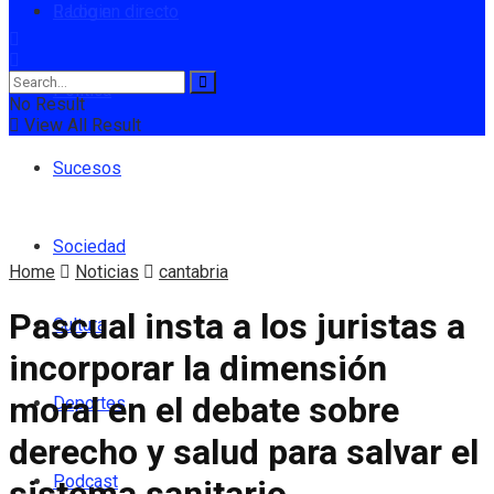
Radio en directo
Login
Política
No Result
View All Result
Sucesos
Sociedad
Home
Noticias
cantabria
Pascual insta a los juristas a
Cultura
incorporar la dimensión
moral en el debate sobre
Deportes
derecho y salud para salvar el
Podcast