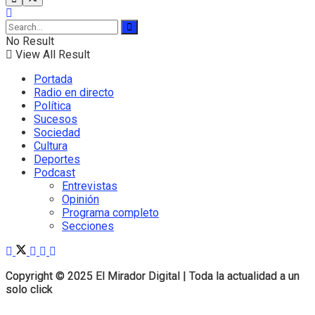
No Result
View All Result
Portada
Radio en directo
Política
Sucesos
Sociedad
Cultura
Deportes
Podcast
Entrevistas
Opinión
Programa completo
Secciones
Copyright © 2025 El Mirador Digital | Toda la actualidad a un
Copyright © 2025 El Mirador Digital | Toda la actualidad a un
solo click
solo click