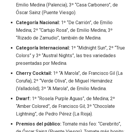
Emilio Medina (Palencia); 3º “Casa Carbonero”, de
Óscar Sainz (Puente Viesgo).
Categoría Nacional:
1º “De Carrión”, de Emilio
Medina; 2º “Cartujo Rosa”, de Emilio Medina; 3º
“Rizado de Zamudio”, también de Medina.
Categoría Internacional:
1º “Midnight Sun”, 2º “True
Colors” y 3º “Austral Nights”, las tres variedades
presentadas por Medina.
Cherry Cocktail:
1º “A Marola”, de Francisco Gil (La
Coruña); 2º “Verde Oliva”, de Miguel Hernández
(Valladolid); 3º “A Marola”, de Emilio Medina.
Dwarf:
1º “Rosela Purple Aguas”, de Medina; 2º
“Amber Colored”, de Francisco Gil; 3º “Chocolate
Lightning”, de Pedro Pérez (La Rioja).
Premios del público:
Tomate más feo: “Cerebrito”,
de Óscar Sainz (Puente Viesgo). Tomate más bonito: