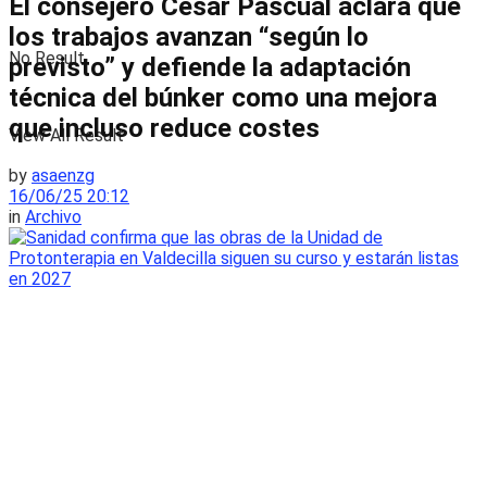
El consejero César Pascual aclara que
los trabajos avanzan “según lo
No Result
previsto” y defiende la adaptación
técnica del búnker como una mejora
que incluso reduce costes
View All Result
by
asaenzg
16/06/25 20:12
in
Archivo