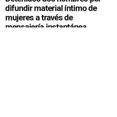
difundir material íntimo de
mujeres a través de
mensajería instantánea
Uno de los arrestados es el exnovio de una de las
víctimas, mientras que el segundo difundió el
contenido a otros usuarios.
by
El Mirador
02/06/25 11:25