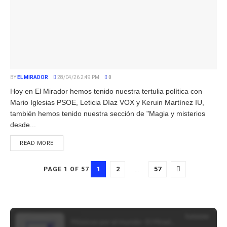
BY
EL MIRADOR
28/04/26 2:49 PM
0
Hoy en El Mirador hemos tenido nuestra tertulia política con
Mario Iglesias PSOE, Leticia Díaz VOX y Keruin Martínez IU,
también hemos tenido nuestra sección de "Magia y misterios
desde...
READ MORE
1
2
…
57
PAGE 1 OF 57