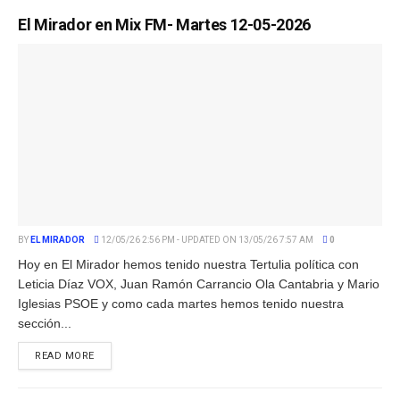
El Mirador en Mix FM- Martes 12-05-2026
BY
EL MIRADOR
12/05/26 2:56 PM - UPDATED ON 13/05/26 7:57 AM
0
Hoy en El Mirador hemos tenido nuestra Tertulia política con
Leticia Díaz VOX, Juan Ramón Carrancio Ola Cantabria y Mario
Iglesias PSOE y como cada martes hemos tenido nuestra
sección...
READ MORE