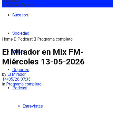
No Result
View All Result
Sucesos
Sociedad
Home
Podcast
Programa completo
El Mirador en Mix FM-
Cultura
Miércoles 13-05-2026
Deportes
by
El Mirador
14/05/26 07:35
in
Programa completo
Podcast
Entrevistas