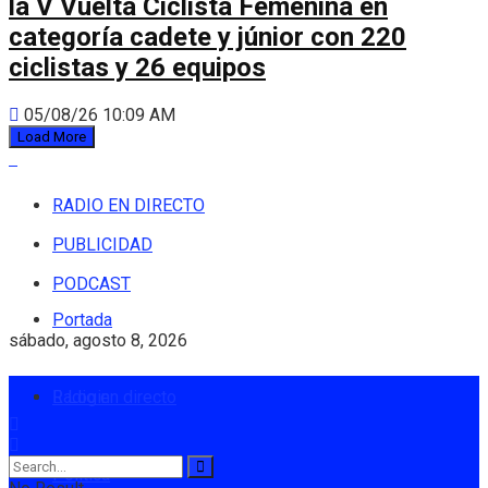
la V Vuelta Ciclista Femenina en
categoría cadete y júnior con 220
ciclistas y 26 equipos
05/08/26 10:09 AM
Load More
RADIO EN DIRECTO
PUBLICIDAD
PODCAST
Portada
sábado, agosto 8, 2026
Radio en directo
Login
Política