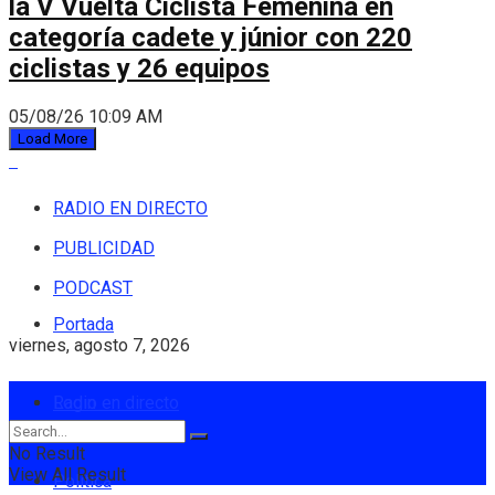
la V Vuelta Ciclista Femenina en
categoría cadete y júnior con 220
ciclistas y 26 equipos
05/08/26 10:09 AM
Load More
RADIO EN DIRECTO
PUBLICIDAD
PODCAST
Portada
viernes, agosto 7, 2026
Login
Radio en directo
No Result
View All Result
Política