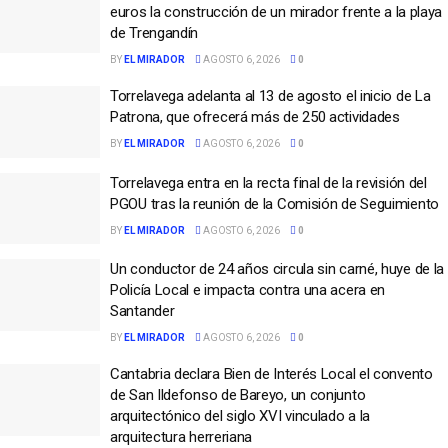
euros la construcción de un mirador frente a la playa
de Trengandín
BY
EL MIRADOR
AGOSTO 6, 2026
0
Torrelavega adelanta al 13 de agosto el inicio de La
Patrona, que ofrecerá más de 250 actividades
BY
EL MIRADOR
AGOSTO 6, 2026
0
Torrelavega entra en la recta final de la revisión del
PGOU tras la reunión de la Comisión de Seguimiento
BY
EL MIRADOR
AGOSTO 6, 2026
0
Un conductor de 24 años circula sin carné, huye de la
Policía Local e impacta contra una acera en
Santander
BY
EL MIRADOR
AGOSTO 6, 2026
0
Cantabria declara Bien de Interés Local el convento
de San Ildefonso de Bareyo, un conjunto
arquitectónico del siglo XVI vinculado a la
arquitectura herreriana