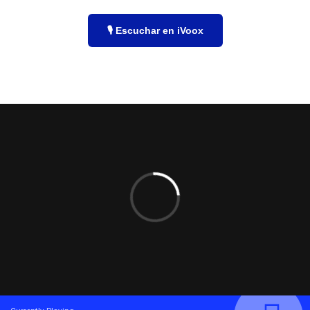
🎙️ Escuchar en iVoox