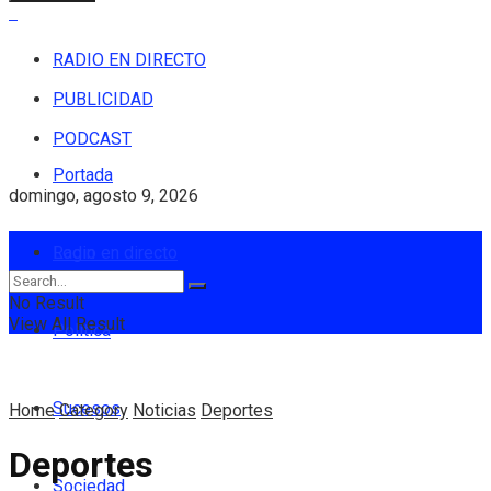
RADIO EN DIRECTO
PUBLICIDAD
PODCAST
Portada
domingo, agosto 9, 2026
Login
Radio en directo
No Result
View All Result
Política
Sucesos
Home
Category
Noticias
Deportes
Deportes
Sociedad