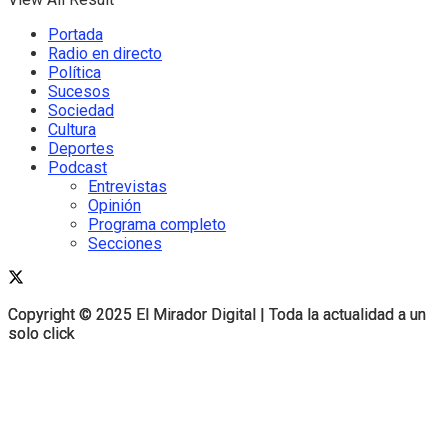
Portada
Radio en directo
Política
Sucesos
Sociedad
Cultura
Deportes
Podcast
Entrevistas
Opinión
Programa completo
Secciones
Copyright © 2025 El Mirador Digital | Toda la actualidad a un
Copyright © 2025 El Mirador Digital | Toda la actualidad a un
solo click
solo click