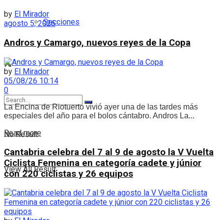
by
El Mirador
Secciones
agosto 5, 2026
Andros y Camargo, nuevos reyes de la Copa
by
El Mirador
05/08/26 10:14
0
La Encina de Riotuerto vivió ayer una de las tardes más
especiales del año para el bolos cántabro. Andros La...
Details
Read more
No Result
Cantabria celebra del 7 al 9 de agosto la V Vuelta
Ciclista Femenina en categoría cadete y júnior
View All Result
con 220 ciclistas y 26 equipos