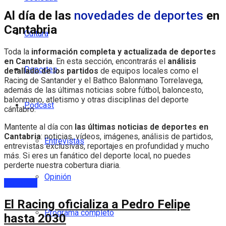
Al día de las
novedades de deportes
en
Cantabria
Cultura
Toda la
información completa y actualizada de deportes
en Cantabria
. En esta sección, encontrarás el
análisis
Deportes
detallado de los partidos
de equipos locales como el
Racing de Santander y el Bathco Balonmano Torrelavega,
además de las últimas noticias sobre fútbol, baloncesto,
balonmano, atletismo y otras disciplinas del deporte
Podcast
cántabro.
Mantente al día con
las últimas noticias de deportes en
Cantabria
: noticias, vídeos, imágenes, análisis de partidos,
Entrevistas
entrevistas exclusivas, reportajes en profundidad y mucho
más. Si eres un fanático del deporte local, no puedes
perderte nuestra cobertura diaria.
Opinión
Deportes
El Racing oficializa a Pedro Felipe
Programa completo
hasta 2030