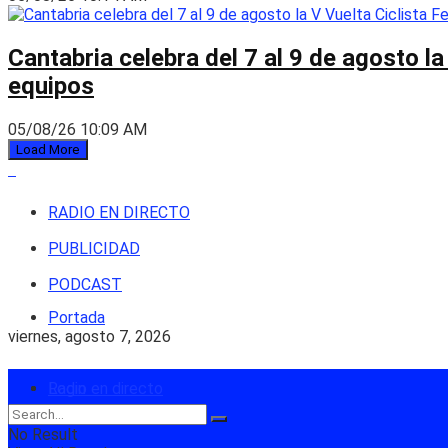
Cantabria celebra del 7 al 9 de agosto la
equipos
05/08/26 10:09 AM
Load More
RADIO EN DIRECTO
PUBLICIDAD
PODCAST
Portada
viernes, agosto 7, 2026
Login
Radio en directo
No Result