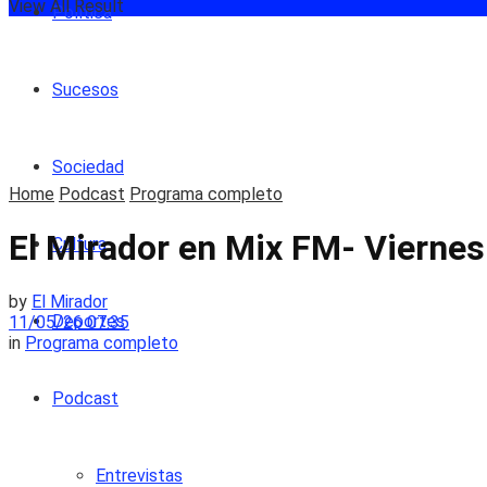
View All Result
Política
Sucesos
Sociedad
Home
Podcast
Programa completo
El Mirador en Mix FM- Vierne
Cultura
by
El Mirador
Deportes
11/05/26 07:35
in
Programa completo
Podcast
Entrevistas