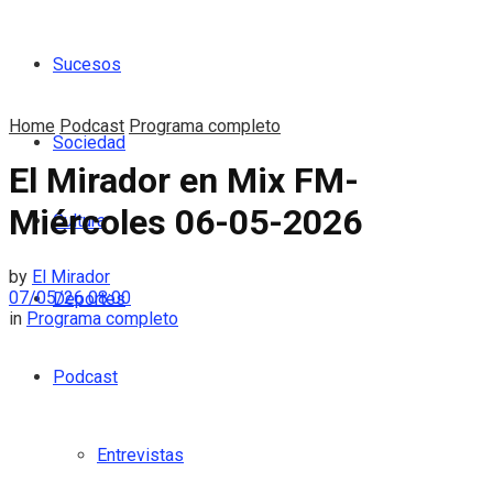
Sucesos
Home
Podcast
Programa completo
Sociedad
El Mirador en Mix FM-
Miércoles 06-05-2026
Cultura
by
El Mirador
07/05/26 08:00
Deportes
in
Programa completo
Podcast
Entrevistas