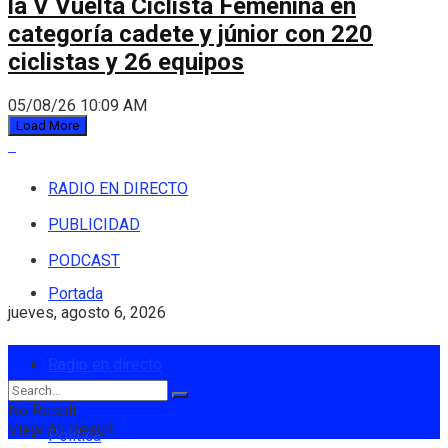
la V Vuelta Ciclista Femenina en
categoría cadete y júnior con 220
ciclistas y 26 equipos
05/08/26 10:09 AM
Load More
RADIO EN DIRECTO
PUBLICIDAD
PODCAST
Portada
jueves, agosto 6, 2026
Login
Radio en directo
No Result
View All Result
Política