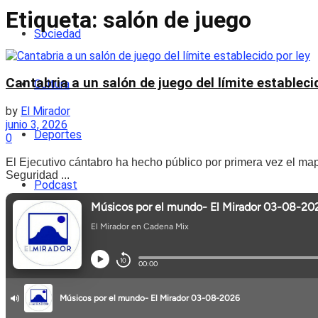
Etiqueta:
salón de juego
Sociedad
Cantabria a un salón de juego del límite estableci
Cultura
by
El Mirador
junio 3, 2026
Deportes
0
El Ejecutivo cántabro ha hecho público por primera vez el ma
Seguridad ...
Podcast
Entrevistas
Opinión