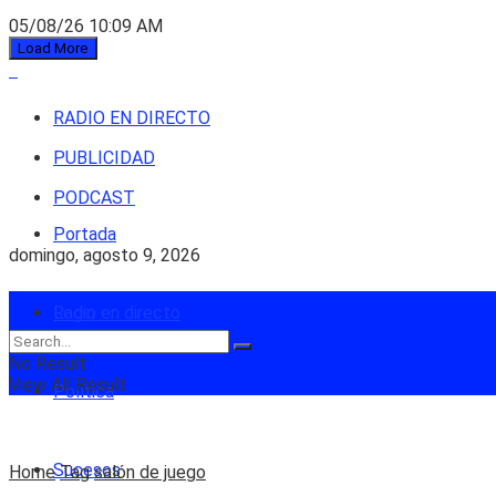
05/08/26 10:09 AM
Load More
RADIO EN DIRECTO
PUBLICIDAD
PODCAST
Portada
domingo, agosto 9, 2026
Login
Radio en directo
No Result
View All Result
Política
Sucesos
Home
Tag
salón de juego