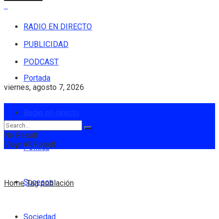
RADIO EN DIRECTO
PUBLICIDAD
PODCAST
Portada
viernes, agosto 7, 2026
Login
Radio en directo
No Result
View All Result
Política
Sucesos
Home
Tag
población
Sociedad