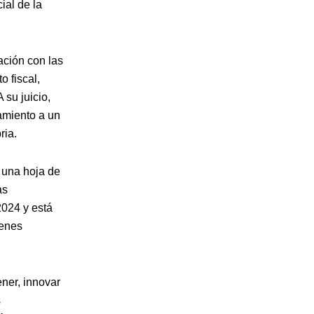
ial de la
ación con las
 fiscal,
 su juicio,
amiento a un
ria.
 una hoja de
as
2024 y está
venes
ener, innovar
s