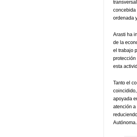
transversal
concebida 
ordenada y
Arasti ha 
de la econ
el trabajo 
protección 
esta activi
Tanto el c
coincidido
apoyada en
atención a
reduciendo 
Autónoma.