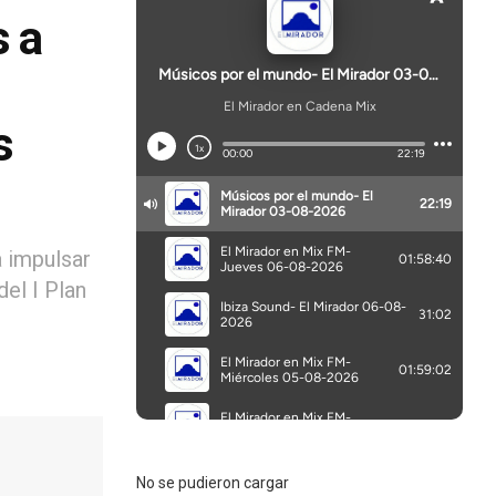
s a
s
 impulsar
el I Plan
No se pudieron cargar