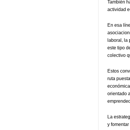
También ha
actividad 
En esa líne
asociacion
laboral, la
este tipo 
colectivo 
Estos conv
ruta puest
económicas 
orientado 
emprended
La estrateg
y fomentar 