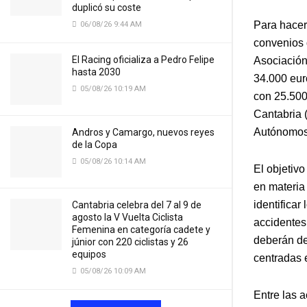
duplicó su coste
Para hacer 
06/08/26 9:44 AM
convenios 
El Racing oficializa a Pedro Felipe
Asociación
hasta 2030
34.000 eur
05/08/26 10:19 AM
con 25.500
Cantabria 
Autónomos 
Andros y Camargo, nuevos reyes
de la Copa
05/08/26 10:14 AM
El objetiv
en materia 
identificar
Cantabria celebra del 7 al 9 de
agosto la V Vuelta Ciclista
accidentes
Femenina en categoría cadete y
deberán de
júnior con 220 ciclistas y 26
equipos
centradas 
05/08/26 10:09 AM
Entre las 