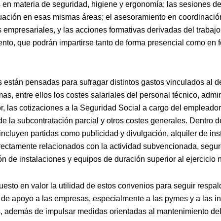
en materia de seguridad, higiene y ergonomía; las sesiones d
uación en esas mismas áreas; el asesoramiento en coordinació
 empresariales, y las acciones formativas derivadas del trabajo
nto, que podrán impartirse tanto de forma presencial como en 
 están pensadas para sufragar distintos gastos vinculados al d
as, entre ellos los costes salariales del personal técnico, admin
r, las cotizaciones a la Seguridad Social a cargo del empleador
e la subcontratación parcial y otros costes generales. Dentro d
incluyen partidas como publicidad y divulgación, alquiler de ins
rectamente relacionados con la actividad subvencionada, segur
n de instalaciones y equipos de duración superior al ejercicio n
uesto en valor la utilidad de estos convenios para seguir respa
de apoyo a las empresas, especialmente a las pymes y a las i
 además de impulsar medidas orientadas al mantenimiento de