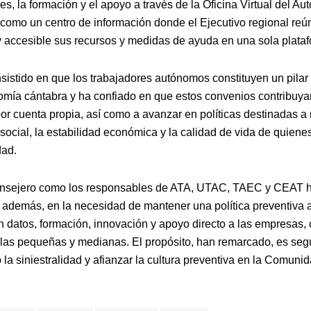
es, la formación y el apoyo a través de la Oficina Virtual del A
como un centro de información donde el Ejecutivo regional reú
 accesible sus recursos y medidas de ayuda en una sola platafo
insistido en que los trabajadores autónomos constituyen un pila
omía cántabra y ha confiado en que estos convenios contribuyan
por cuenta propia, así como a avanzar en políticas destinadas a 
social, la estabilidad económica y la calidad de vida de quiene
dad.
onsejero como los responsables de ATA, UTAC, TAEC y CEAT 
, además, en la necesidad de mantener una política preventiva a
 datos, formación, innovación y apoyo directo a las empresas, 
 las pequeñas y medianas. El propósito, han remarcado, es seg
la siniestralidad y afianzar la cultura preventiva en la Comuni