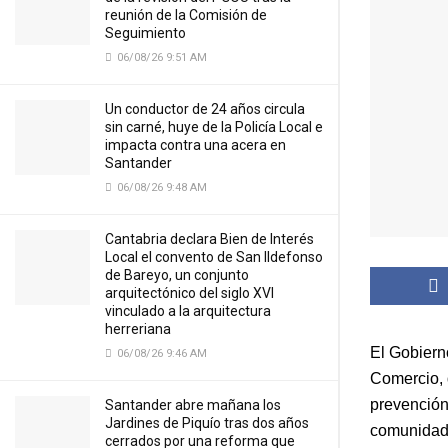
reunión de la Comisión de
Seguimiento
06/08/26 9:51 AM
Un conductor de 24 años circula
sin carné, huye de la Policía Local e
impacta contra una acera en
Santander
06/08/26 9:48 AM
Cantabria declara Bien de Interés
Local el convento de San Ildefonso
de Bareyo, un conjunto
arquitectónico del siglo XVI
vinculado a la arquitectura
herreriana
El Gobiern
06/08/26 9:46 AM
Comercio, 
prevención
Santander abre mañana los
Jardines de Piquío tras dos años
comunidad
cerrados por una reforma que