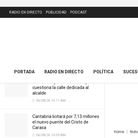
LATEST
RADIO EN DIRECTO
PUBLICIDAD
PODCAST
Cantabria destina 85.000 euros a
reforzar el asesoramiento en
prevención de riesgos laborales
entre los autónomos
06/07/26 7:33 AM
PORTADA
RADIO EN DIRECTO
POLÍTICA
SUCES
El PRC presenta 43 alegaciones al
nuevo callejero de Meruelo y
cuestiona la calle dedicada al
alcalde
06/08/26 10:11 AM
Cantabria licitará por 7,13 millones
el nuevo puente del Cristo de
Carasa
Home
Noti
06/08/26 10:09 AM