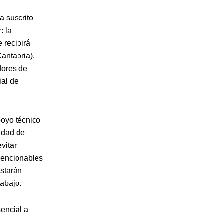
a suscrito
: la
 recibirá
antabria),
dores de
ial de
poyo técnico
lidad de
evitar
vencionables
estarán
rabajo.
sencial a