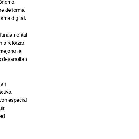
utónomo,
ne de forma
rma digital.
r fundamental
 a reforzar
mejorar la
s desarrollan
han
ctiva,
con especial
uir
dad