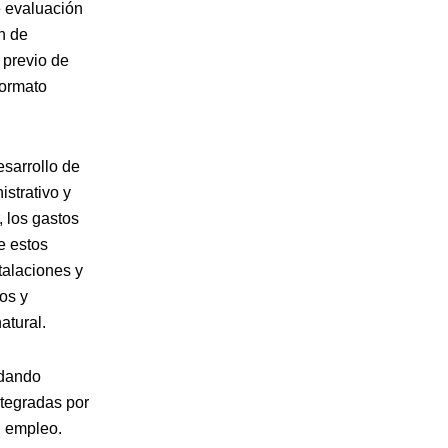
e evaluación
n de
 previo de
formato
esarrollo de
istrativo y
, los gastos
e estos
talaciones y
os y
atural.
ldando
ntegradas por
l empleo.