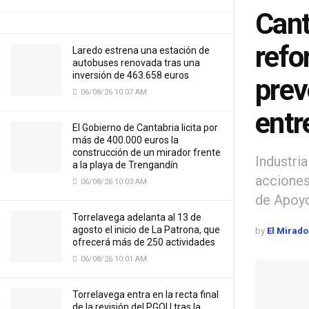
Cant
refo
Laredo estrena una estación de
autobuses renovada tras una
inversión de 463.658 euros
prev
06/08/26 10:07 AM
entr
El Gobierno de Cantabria licita por
más de 400.000 euros la
construcción de un mirador frente
Industri
a la playa de Trengandín
acciones
06/08/26 10:03 AM
de Apoy
Torrelavega adelanta al 13 de
agosto el inicio de La Patrona, que
by
El Mirado
ofrecerá más de 250 actividades
06/08/26 10:01 AM
Torrelavega entra en la recta final
de la revisión del PGOU tras la