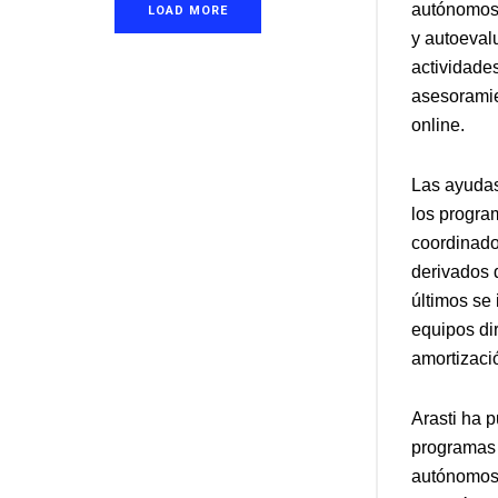
autónomos 
LOAD MORE
y autoeval
actividades
asesoramie
online.
Las ayudas
los program
coordinado
derivados d
últimos se 
equipos di
amortizació
Arasti ha p
programas 
autónomos,