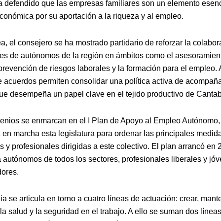
 defendido que las empresas familiares son un elemento esenc
económica por su aportación a la riqueza y al empleo.
a, el consejero se ha mostrado partidario de reforzar la colabor
es de autónomos de la región en ámbitos como el asesoramiento
 prevención de riesgos laborales y la formación para el empleo. A
de acuerdos permiten consolidar una política activa de acompañ
que desempeña un papel clave en el tejido productivo de Cantab
enios se enmarcan en el I Plan de Apoyo al Empleo Autónomo,
a en marcha esta legislatura para ordenar las principales medid
y profesionales dirigidas a este colectivo. El plan arrancó en 
a autónomos de todos los sectores, profesionales liberales y jó
ores.
ia se articula en torno a cuatro líneas de actuación: crear, mant
la salud y la seguridad en el trabajo. A ello se suman dos línea