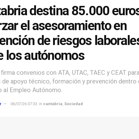
abria destina 85.000 euro
rzar el asesoramiento en
ención de riesgos laborale
e los autónomos
a firma convenios con ATA, UTAC, TAEC y CEAT para
 de apoyo técnico, formación y prevención dentro d
o al Empleo Autónomo.
r
06/07/26 07:33
in
cantabria
,
Sociedad