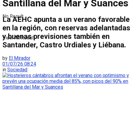
Santillana del Mar y Suances
No Result
La AEHC apunta a un verano favorable
en la región, con reservas adelantadas
y buenas previsiones también en
View All Result
Santander, Castro Urdiales y Liébana.
by
El Mirador
01/07/26 08:24
in
Sociedad