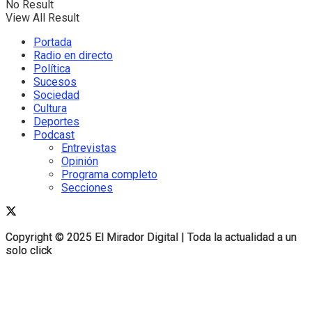
No Result
View All Result
Portada
Radio en directo
Política
Sucesos
Sociedad
Cultura
Deportes
Podcast
Entrevistas
Opinión
Programa completo
Secciones
Copyright © 2025 El Mirador Digital | Toda la actualidad a un
Copyright © 2025 El Mirador Digital | Toda la actualidad a un
solo click
solo click