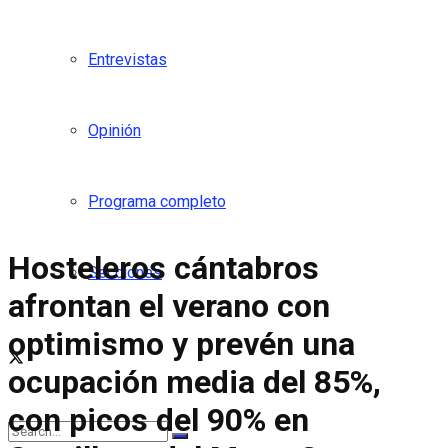
Entrevistas
Opinión
Programa completo
Hosteleros cántabros
Secciones
afrontan el verano con
optimismo y prevén una
ocupación media del 85%,
con picos del 90% en