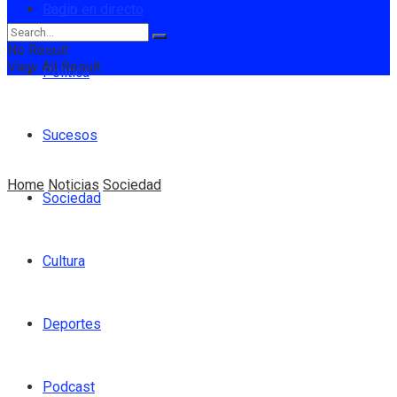
Login
Radio en directo
No Result
View All Result
Política
Sucesos
Home
Noticias
Sociedad
Sociedad
Cultura
Deportes
Podcast