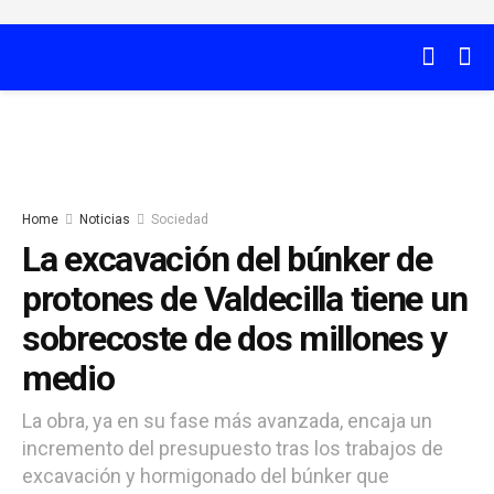
Home
Noticias
Sociedad
La excavación del búnker de
protones de Valdecilla tiene un
sobrecoste de dos millones y
medio
La obra, ya en su fase más avanzada, encaja un
incremento del presupuesto tras los trabajos de
excavación y hormigonado del búnker que