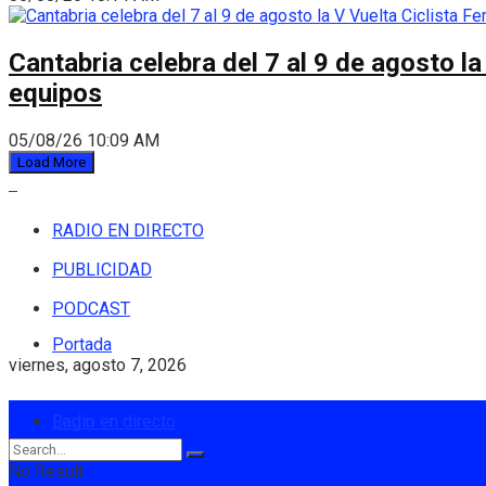
Cantabria celebra del 7 al 9 de agosto la
equipos
05/08/26 10:09 AM
Load More
RADIO EN DIRECTO
PUBLICIDAD
PODCAST
Portada
viernes, agosto 7, 2026
Login
Radio en directo
No Result