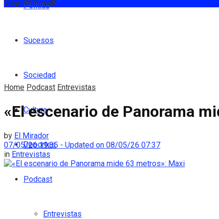
View All Result
Política
Sucesos
Sociedad
Home
Podcast
Entrevistas
«El escenario de Panorama mi
Cultura
by
El Mirador
Deportes
07/05/26 19:35 - Updated on 08/05/26 07:37
in
Entrevistas
Podcast
Entrevistas