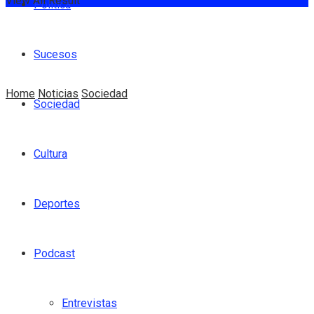
View All Result
Política
Sucesos
Home
Noticias
Sociedad
Sociedad
Cultura
Deportes
Podcast
Entrevistas