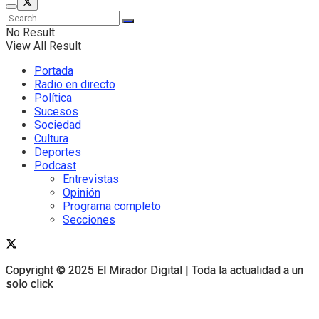
No Result
View All Result
Portada
Radio en directo
Política
Sucesos
Sociedad
Cultura
Deportes
Podcast
Entrevistas
Opinión
Programa completo
Secciones
Copyright © 2025 El Mirador Digital | Toda la actualidad a un
Copyright © 2025 El Mirador Digital | Toda la actualidad a un
solo click
solo click