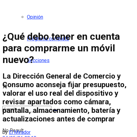
Opinión
¿Qué debo tener en cuenta
Programa completo
para comprarme un móvil
nuevo?
Secciones
La Dirección General de Comercio y
Consumo aconseja fijar presupuesto,
valorar el uso real del dispositivo y
revisar apartados como cámara,
pantalla, almacenamiento, batería y
actualizaciones antes de comprar
No Result
by
El Mirador