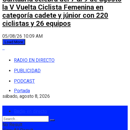
la V Vuelta Ciclista Femenina en
categoría cadete y júnior con 220
ciclistas y 26 equipos
05/08/26 10:09 AM
Load More
RADIO EN DIRECTO
PUBLICIDAD
PODCAST
Portada
sábado, agosto 8, 2026
Login
Radio en directo
No Result