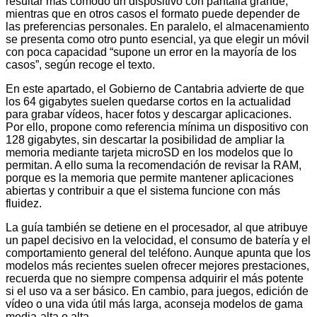
resultar más cómodo un dispositivo con pantalla grande,
mientras que en otros casos el formato puede depender de
las preferencias personales. En paralelo, el almacenamiento
se presenta como otro punto esencial, ya que elegir un móvil
con poca capacidad “supone un error en la mayoría de los
casos”, según recoge el texto.
En este apartado, el Gobierno de Cantabria advierte de que
los 64 gigabytes suelen quedarse cortos en la actualidad
para grabar vídeos, hacer fotos y descargar aplicaciones.
Por ello, propone como referencia mínima un dispositivo con
128 gigabytes, sin descartar la posibilidad de ampliar la
memoria mediante tarjeta microSD en los modelos que lo
permitan. A ello suma la recomendación de revisar la RAM,
porque es la memoria que permite mantener aplicaciones
abiertas y contribuir a que el sistema funcione con más
fluidez.
La guía también se detiene en el procesador, al que atribuye
un papel decisivo en la velocidad, el consumo de batería y el
comportamiento general del teléfono. Aunque apunta que los
modelos más recientes suelen ofrecer mejores prestaciones,
recuerda que no siempre compensa adquirir el más potente
si el uso va a ser básico. En cambio, para juegos, edición de
vídeo o una vida útil más larga, aconseja modelos de gama
media-alta o alta.