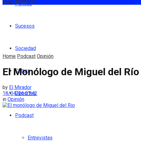
View All Result
Política
Sucesos
Sociedad
Home
Podcast
Opinión
El Monólogo de Miguel del Río
Cultura
by
El Mirador
Deportes
18/04/26 07:42
in
Opinión
Podcast
Entrevistas