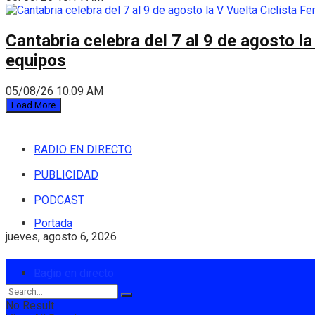
Cantabria celebra del 7 al 9 de agosto la
equipos
05/08/26 10:09 AM
Load More
RADIO EN DIRECTO
PUBLICIDAD
PODCAST
Portada
jueves, agosto 6, 2026
Login
Radio en directo
No Result