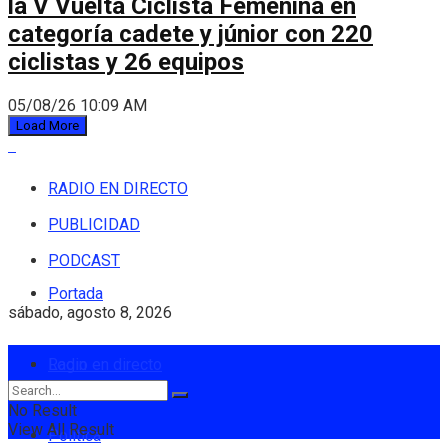
la V Vuelta Ciclista Femenina en
categoría cadete y júnior con 220
ciclistas y 26 equipos
05/08/26 10:09 AM
Load More
RADIO EN DIRECTO
PUBLICIDAD
PODCAST
Portada
sábado, agosto 8, 2026
Login
Radio en directo
No Result
View All Result
Política