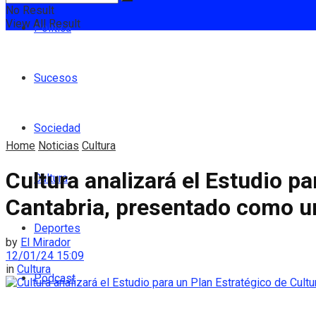
No Result
View All Result
Política
Sucesos
Sociedad
Home
Noticias
Cultura
Cultura analizará el Estudio pa
Cultura
Cantabria, presentado como una
Deportes
by
El Mirador
12/01/24 15:09
in
Cultura
Podcast