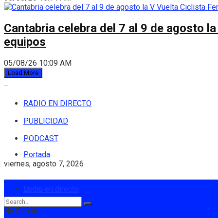
Cantabria celebra del 7 al 9 de agosto la
equipos
05/08/26 10:09 AM
Load More
RADIO EN DIRECTO
PUBLICIDAD
PODCAST
Portada
viernes, agosto 7, 2026
Login
Radio en directo
No Result