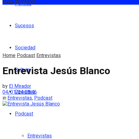
View All Result
Política
Sucesos
Sociedad
Home
Podcast
Entrevistas
Entrevista Jesús Blanco
Cultura
by
El Mirador
Deportes
04/01/24 08:46
in
Entrevistas
,
Podcast
Podcast
Entrevistas