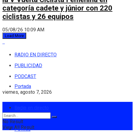
categoría cadete y júnior con 220
ciclistas y 26 equipos
05/08/26 10:09 AM
Load More
RADIO EN DIRECTO
PUBLICIDAD
PODCAST
Portada
viernes, agosto 7, 2026
Login
Radio en directo
No Result
View All Result
Política