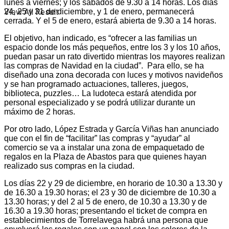
lunes a viernes; y los sábados de 9.30 a 14 horas. Los días
View All Result
24, 25 y 31 de diciembre, y 1 de enero, permanecerá
cerrada. Y el 5 de enero, estará abierta de 9.30 a 14 horas.
El objetivo, han indicado, es “ofrecer a las familias un
espacio donde los más pequeños, entre los 3 y los 10 años,
puedan pasar un rato divertido mientras los mayores realizan
las compras de Navidad en la ciudad”. Para ello, se ha
diseñado una zona decorada con luces y motivos navideños
y se han programado actuaciones, talleres, juegos,
biblioteca, puzzles… La ludoteca estará atendida por
personal especializado y se podrá utilizar durante un
máximo de 2 horas.
Por otro lado, López Estrada y García Viñas han anunciado
que con el fin de “facilitar” las compras y “ayudar” al
comercio se va a instalar una zona de empaquetado de
regalos en la Plaza de Abastos para que quienes hayan
realizado sus compras en la ciudad.
Los días 22 y 29 de diciembre, en horario de 10.30 a 13.30 y
de 16.30 a 19.30 horas; el 23 y 30 de diciembre de 10.30 a
13.30 horas; y del 2 al 5 de enero, de 10.30 a 13.30 y de
16.30 a 19.30 horas; presentando el ticket de compra en
establecimientos de Torrelavega habrá una persona que