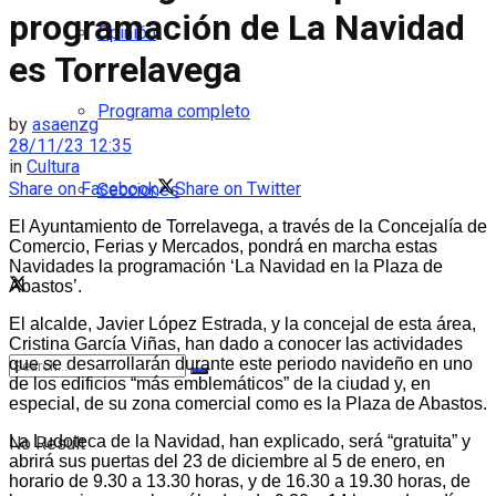
programación de La Navidad
Opinión
es Torrelavega
Programa completo
by
asaenzg
28/11/23 12:35
in
Cultura
Share on Facebook
Share on Twitter
Secciones
El Ayuntamiento de Torrelavega, a través de la Concejalía de
Comercio, Ferias y Mercados, pondrá en marcha estas
Navidades la programación ‘La Navidad en la Plaza de
Abastos’.
El alcalde, Javier López Estrada, y la concejal de esta área,
Cristina García Viñas, han dado a conocer las actividades
que se desarrollarán durante este periodo navideño en uno
de los edificios “más emblemáticos” de la ciudad y, en
especial, de su zona comercial como es la Plaza de Abastos.
La Ludoteca de la Navidad, han explicado, será “gratuita” y
No Result
abrirá sus puertas del 23 de diciembre al 5 de enero, en
horario de 9.30 a 13.30 horas, y de 16.30 a 19.30 horas, de