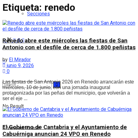
Etiqueta:
renedo
Secciones
Renedo abre este miércoles las fiestas de San
Antonio con el desfile de cerca de 1.800 peñistas
by
El Mirador
junio 9, 2026
0
Las fiestas de San Antonio 2026 en Renedo arrancarán este
miércoles, 10 de junio, con una jornada inaugural
protagonizada por las peñas del municipio, que volverán a
ser el eje ...
No Result
El Gobierno de Cantabria y el Ayuntamiento de
View All Result
Cabuérniga anuncian 24 VPO en Renedo