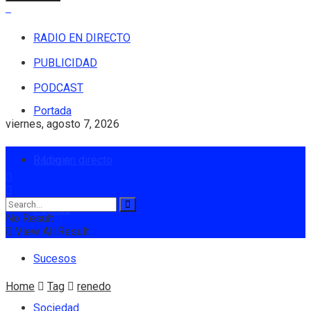
RADIO EN DIRECTO
PUBLICIDAD
PODCAST
Portada
viernes, agosto 7, 2026
Radio en directo
Login
Política
No Result
View All Result
Sucesos
Home
Tag
renedo
Sociedad