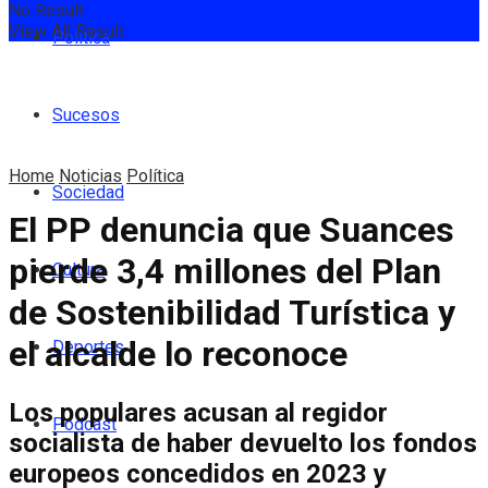
No Result
View All Result
Política
Sucesos
Home
Noticias
Política
Sociedad
El PP denuncia que Suances
pierde 3,4 millones del Plan
Cultura
de Sostenibilidad Turística y
el alcalde lo reconoce
Deportes
Los populares acusan al regidor
Podcast
socialista de haber devuelto los fondos
europeos concedidos en 2023 y