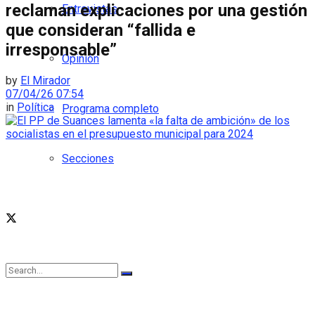
reclaman explicaciones por una gestión
Entrevistas
que consideran “fallida e
irresponsable”
Opinión
by
El Mirador
07/04/26 07:54
in
Política
Programa completo
Secciones