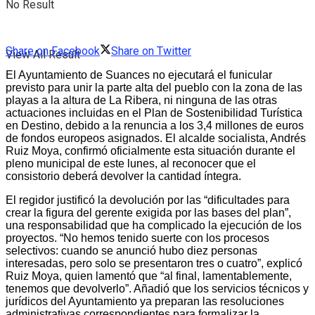
No Result
Share on Facebook
Share on Twitter
View All Result
El Ayuntamiento de Suances no ejecutará el funicular
previsto para unir la parte alta del pueblo con la zona de las
playas a la altura de La Ribera, ni ninguna de las otras
actuaciones incluidas en el Plan de Sostenibilidad Turística
en Destino, debido a la renuncia a los 3,4 millones de euros
de fondos europeos asignados. El alcalde socialista, Andrés
Ruiz Moya, confirmó oficialmente esta situación durante el
pleno municipal de este lunes, al reconocer que el
consistorio deberá devolver la cantidad íntegra.
El regidor justificó la devolución por las “dificultades para
crear la figura del gerente exigida por las bases del plan”,
una responsabilidad que ha complicado la ejecución de los
proyectos. “No hemos tenido suerte con los procesos
selectivos: cuando se anunció hubo diez personas
interesadas, pero solo se presentaron tres o cuatro”, explicó
Ruiz Moya, quien lamentó que “al final, lamentablemente,
tenemos que devolverlo”. Añadió que los servicios técnicos y
jurídicos del Ayuntamiento ya preparan las resoluciones
administrativas correspondientes para formalizar la