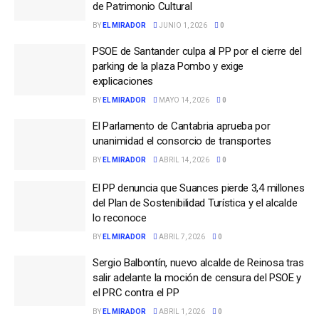
de Patrimonio Cultural
BY
EL MIRADOR
JUNIO 1, 2026
0
PSOE de Santander culpa al PP por el cierre del
parking de la plaza Pombo y exige
explicaciones
BY
EL MIRADOR
MAYO 14, 2026
0
El Parlamento de Cantabria aprueba por
unanimidad el consorcio de transportes
BY
EL MIRADOR
ABRIL 14, 2026
0
El PP denuncia que Suances pierde 3,4 millones
del Plan de Sostenibilidad Turística y el alcalde
lo reconoce
BY
EL MIRADOR
ABRIL 7, 2026
0
Sergio Balbontín, nuevo alcalde de Reinosa tras
salir adelante la moción de censura del PSOE y
el PRC contra el PP
BY
EL MIRADOR
ABRIL 1, 2026
0