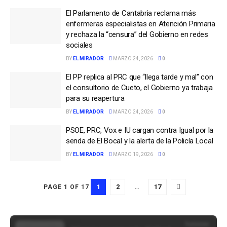
El Parlamento de Cantabria reclama más
enfermeras especialistas en Atención Primaria
y rechaza la “censura” del Gobierno en redes
sociales
BY
EL MIRADOR
MARZO 24, 2026
0
El PP replica al PRC que “llega tarde y mal” con
el consultorio de Cueto, el Gobierno ya trabaja
para su reapertura
BY
EL MIRADOR
MARZO 24, 2026
0
PSOE, PRC, Vox e IU cargan contra Igual por la
senda de El Bocal y la alerta de la Policía Local
BY
EL MIRADOR
MARZO 19, 2026
0
1
2
…
17
PAGE 1 OF 17