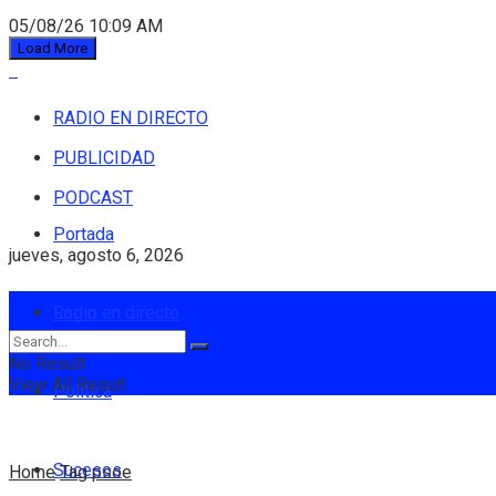
05/08/26 10:09 AM
Load More
RADIO EN DIRECTO
PUBLICIDAD
PODCAST
Portada
jueves, agosto 6, 2026
Login
Radio en directo
No Result
View All Result
Política
Sucesos
Home
Tag
psoe