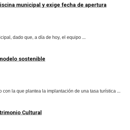
iscina municipal y exige fecha de apertura
pal, dado que, a día de hoy, el equipo ...
 modelo sostenible
on la que plantea la implantación de una tasa turística ...
trimonio Cultural