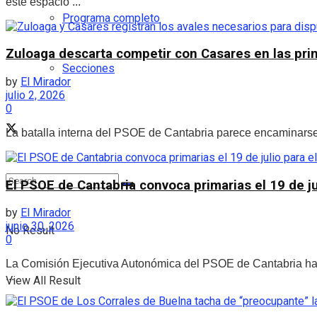
este espacio ...
Programa completo
Zuloaga descarta competir con Casares en las prim
Secciones
by
El Mirador
julio 2, 2026
0
La batalla interna del PSOE de Cantabria parece encaminarse 
El PSOE de Cantabria convoca primarias el 19 de ju
by
El Mirador
junio 30, 2026
No Result
0
La Comisión Ejecutiva Autonómica del PSOE de Cantabria ha ap
...
View All Result