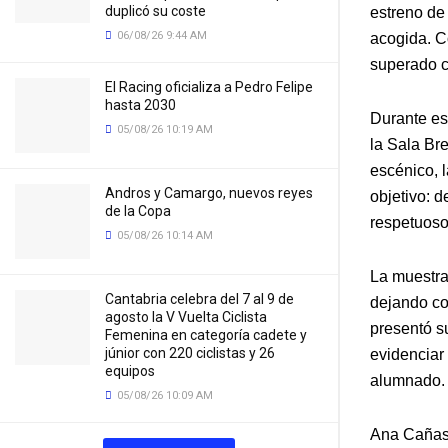
duplicó su coste
estreno de
06/08/26 9:44 AM
acogida. C
superado co
El Racing oficializa a Pedro Felipe
hasta 2030
Durante es
05/08/26 10:19 AM
la Sala Br
escénico, l
Andros y Camargo, nuevos reyes
objetivo: d
de la Copa
respetuoso
05/08/26 10:14 AM
La muestra 
Cantabria celebra del 7 al 9 de
dejando co
agosto la V Vuelta Ciclista
presentó s
Femenina en categoría cadete y
júnior con 220 ciclistas y 26
evidenciar 
equipos
alumnado.
05/08/26 10:09 AM
Ana Cañas,