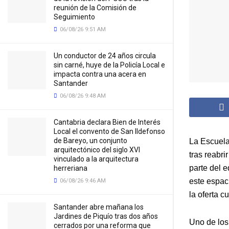
reunión de la Comisión de
Seguimiento
06/08/26 9:51 AM
Un conductor de 24 años circula
sin carné, huye de la Policía Local e
impacta contra una acera en
Santander
06/08/26 9:48 AM
Cantabria declara Bien de Interés
Local el convento de San Ildefonso
de Bareyo, un conjunto
La Escuela
arquitectónico del siglo XVI
tras reabri
vinculado a la arquitectura
parte del 
herreriana
este espac
06/08/26 9:46 AM
la oferta c
Santander abre mañana los
Jardines de Piquío tras dos años
Uno de los 
cerrados por una reforma que