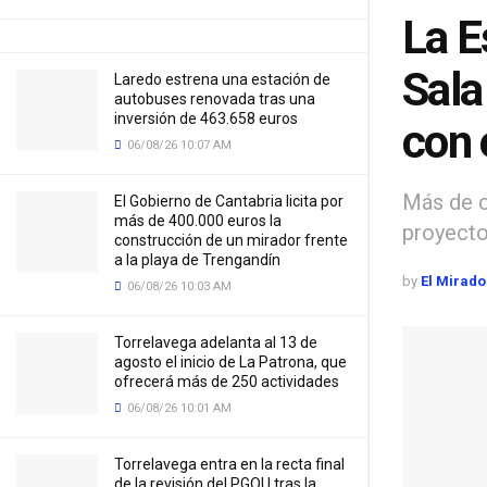
La E
Sala
Laredo estrena una estación de
autobuses renovada tras una
inversión de 463.658 euros
con 
06/08/26 10:07 AM
Más de c
El Gobierno de Cantabria licita por
más de 400.000 euros la
proyecto
construcción de un mirador frente
a la playa de Trengandín
by
El Mirado
06/08/26 10:03 AM
Torrelavega adelanta al 13 de
agosto el inicio de La Patrona, que
ofrecerá más de 250 actividades
06/08/26 10:01 AM
Torrelavega entra en la recta final
de la revisión del PGOU tras la