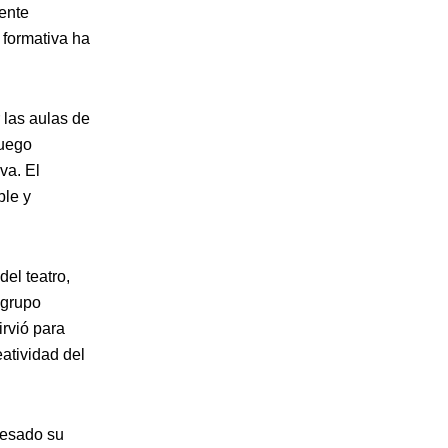
ente
 formativa ha
las aulas de
juego
va. El
ble y
del teatro,
 grupo
irvió para
eatividad del
resado su