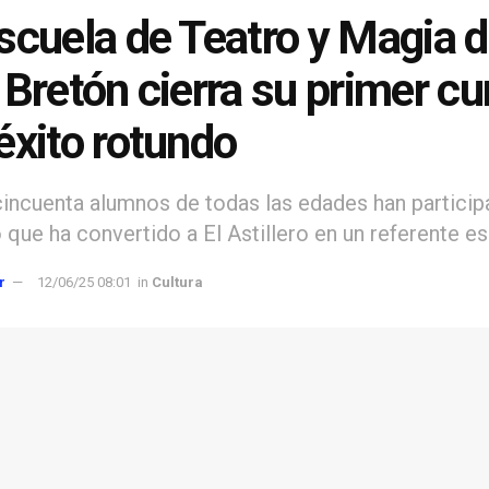
scuela de Teatro y Magia d
 Bretón cierra su primer cu
éxito rotundo
incuenta alumnos de todas las edades han particip
 que ha convertido a El Astillero en un referente e
r
12/06/25 08:01
in
Cultura