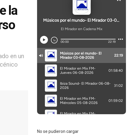
e la
rso
ado en un
scénico
No se pudieron cargar