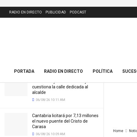
LATEST
RADIO EN DIRECTO
PUBLICIDAD
PODCAST
La Escuela de Teatro y Magia de la
Sala Bretón cierra su primer curso
con éxito rotundo
12/06/25 8:01 AM
PORTADA
RADIO EN DIRECTO
POLÍTICA
SUCES
El PRC presenta 43 alegaciones al
nuevo callejero de Meruelo y
cuestiona la calle dedicada al
alcalde
06/08/26 10:11 AM
Cantabria licitará por 7,13 millones
el nuevo puente del Cristo de
Carasa
Home
Noti
06/08/26 10:09 AM