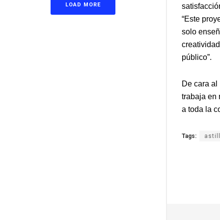
LOAD MORE
satisfacció
“Este proy
solo enseña
creatividad
público”.
De cara al
trabaja en
a toda la c
Tags:
astil