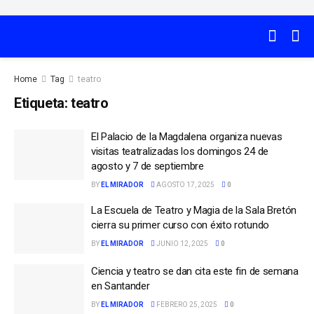
Home
Tag
teatro
Etiqueta:
teatro
El Palacio de la Magdalena organiza nuevas
visitas teatralizadas los domingos 24 de
agosto y 7 de septiembre
BY
EL MIRADOR
AGOSTO 17, 2025
0
La Escuela de Teatro y Magia de la Sala Bretón
cierra su primer curso con éxito rotundo
BY
EL MIRADOR
JUNIO 12, 2025
0
Ciencia y teatro se dan cita este fin de semana
en Santander
BY
EL MIRADOR
FEBRERO 25, 2025
0