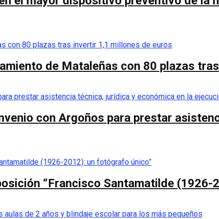
 el mayor dispositivo preventivo de la his
camiento de Mataleñas con 80 plazas tras 
nvenio con Argoños para prestar asistenci
posición “Francisco Santamatilde (1926-2