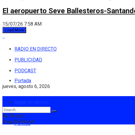
El aeropuerto Seve Ballesteros-Santande
15/07/26 7:58 AM
Load More
RADIO EN DIRECTO
PUBLICIDAD
PODCAST
Portada
jueves, agosto 6, 2026
Login
Radio en directo
No Result
View All Result
Política