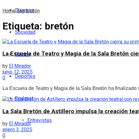
Sucesos
Home
Tag
bretón
Etiqueta:
bretón
Sociedad
La Escuela de Teatro y Magia de la Sala Bretón cie
Cultura
by
El Mirador
junio 12, 2025
Deportes
0
La Escuela de Teatro y Magia de la Sala Bretón ha finalizado s
Podcast
La Sala Bretón de Astillero impulsa la creación tea
Entrevistas
by
El Mirador
enero 3, 2025
0