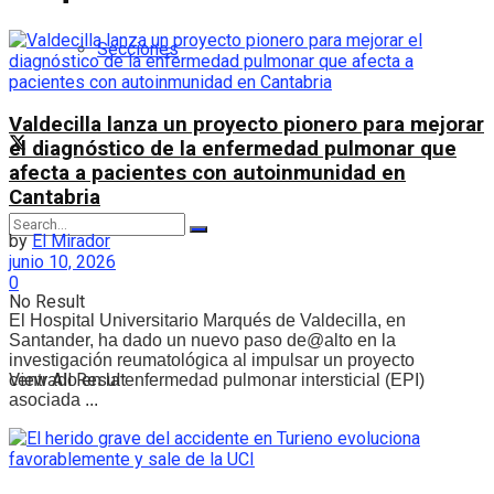
Secciones
Valdecilla lanza un proyecto pionero para mejorar
el diagnóstico de la enfermedad pulmonar que
afecta a pacientes con autoinmunidad en
Cantabria
by
El Mirador
junio 10, 2026
0
No Result
El Hospital Universitario Marqués de Valdecilla, en
Santander, ha dado un nuevo paso de@alto en la
investigación reumatológica al impulsar un proyecto
View All Result
centrado en la enfermedad pulmonar intersticial (EPI)
asociada ...