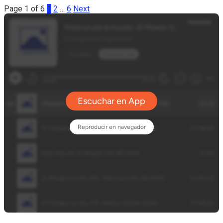
Page 1 of 6
1
2
…
6
Next