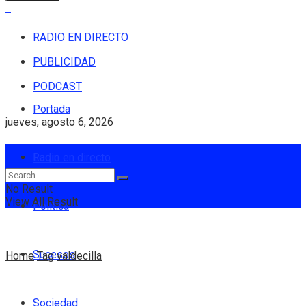
RADIO EN DIRECTO
PUBLICIDAD
PODCAST
Portada
jueves, agosto 6, 2026
Login
Radio en directo
No Result
View All Result
Política
Sucesos
Home
Tag
valdecilla
Sociedad