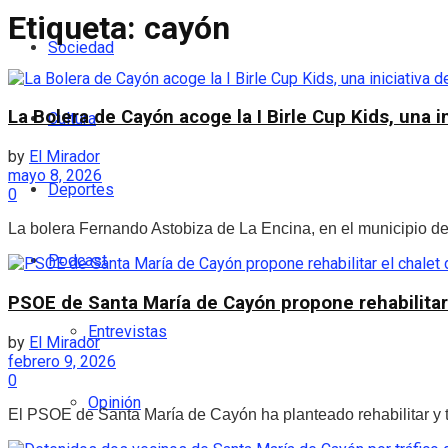
Etiqueta:
cayón
Sociedad
La Bolera de Cayón acoge la I Birle Cup Kids, una i
Cultura
by
El Mirador
mayo 8, 2026
Deportes
0
La bolera Fernando Astobiza de La Encina, en el municipio de 
Podcast
PSOE de Santa María de Cayón propone rehabilitar e
Entrevistas
by
El Mirador
febrero 9, 2026
0
Opinión
El PSOE de Santa María de Cayón ha planteado rehabilitar y tr