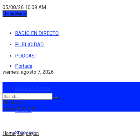
05/08/26 10:09 AM
Load More
RADIO EN DIRECTO
PUBLICIDAD
PODCAST
Portada
viernes, agosto 7, 2026
Login
Radio en directo
No Result
View All Result
Política
Sucesos
Home
Tag
cayón