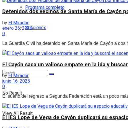
Programa completo
Detenidos dos vecinos de Santa María de Cayón po
by
El Mirador
Secciones
enero 26, 2026
0
La Guardia Civil ha detenido en Santa María de Cayón a dos h
El Cayón saca un valioso empate en la ida y busca
by
El Mirador
junio 16, 2025
0
No Result
El sueño del regreso a Segunda Federación está un poco más ce
View All Result
El IES Lope de Vega de Cayón duplicará su espaci