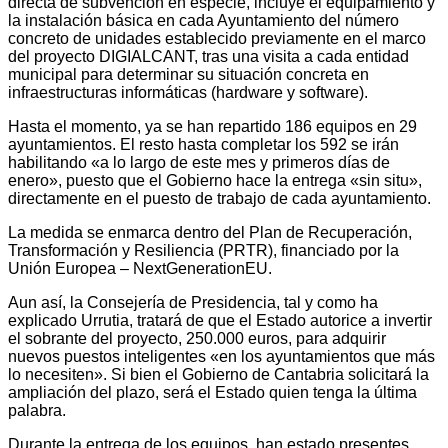
directa de subvención en especie, incluye el equipamiento y
la instalación básica en cada Ayuntamiento del número
concreto de unidades establecido previamente en el marco
del proyecto DIGIALCANT, tras una visita a cada entidad
municipal para determinar su situación concreta en
infraestructuras informáticas (hardware y software).
Hasta el momento, ya se han repartido 186 equipos en 29
ayuntamientos. El resto hasta completar los 592 se irán
habilitando «a lo largo de este mes y primeros días de
enero», puesto que el Gobierno hace la entrega «sin situ»,
directamente en el puesto de trabajo de cada ayuntamiento.
La medida se enmarca dentro del Plan de Recuperación,
Transformación y Resiliencia (PRTR), financiado por la
Unión Europea – NextGenerationEU.
Aun así, la Consejería de Presidencia, tal y como ha
explicado Urrutia, tratará de que el Estado autorice a invertir
el sobrante del proyecto, 250.000 euros, para adquirir
nuevos puestos inteligentes «en los ayuntamientos que más
lo necesiten». Si bien el Gobierno de Cantabria solicitará la
ampliación del plazo, será el Estado quien tenga la última
palabra.
Durante la entrega de los equipos, han estado presentes,