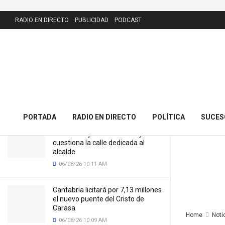
LATEST
RADIO EN DIRECTO
PUBLICIDAD
PODCAST
El Parlamento de Cantabria aprueba
la primera Ley de Ordenación del
Transporte Marítimo tras 20 años de
retraso
09/06/26 8:41 AM
PORTADA
RADIO EN DIRECTO
POLÍTICA
SUCES
El PRC presenta 43 alegaciones al
nuevo callejero de Meruelo y
cuestiona la calle dedicada al
alcalde
06/08/26 10:11 AM
Cantabria licitará por 7,13 millones
el nuevo puente del Cristo de
Carasa
Home
Noti
06/08/26 10:09 AM