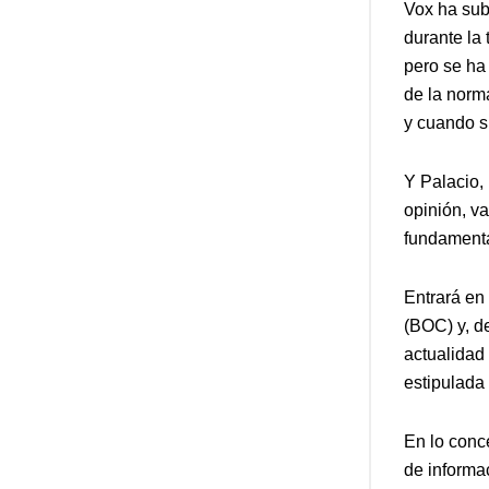
Vox ha sub
durante la 
pero se ha
de la norm
y cuando s
Y Palacio,
opinión, va
fundamental
Entrará en 
(BOC) y, d
actualidad
estipulada 
En lo conce
de informa