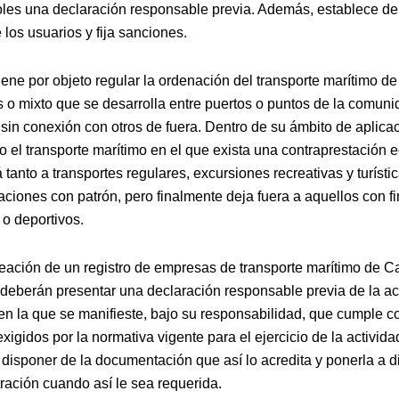
oles una declaración responsable previa. Además, establece de
los usuarios y fija sanciones.
iene por objeto regular la ordenación del transporte marítimo d
 o mixto que se desarrolla entre puertos o puntos de la comun
sin conexión con otros de fuera. Dentro de su ámbito de aplicac
do el transporte marítimo en el que exista una contraprestación
 tanto a transportes regulares, excursiones recreativas y turístic
ciones con patrón, pero finalmente deja fuera a aquellos con f
 o deportivos.
reación de un registro de empresas de transporte marítimo de Ca
 deberán presentar una declaración responsable previa de la ac
n la que se manifieste, bajo su responsabilidad, que cumple co
exigidos por la normativa vigente para el ejercicio de la activid
 disponer de la documentación que así lo acredita y ponerla a d
tración cuando así le sea requerida.