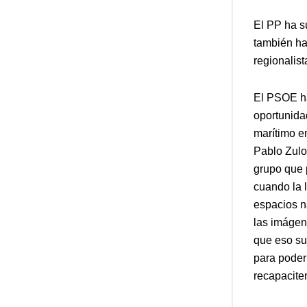
El PP ha s
también ha
regionalist
El PSOE ha
oportunidad
marítimo e
Pablo Zul
grupo que 
cuando la 
espacios n
las imágen
que eso su
para poder
recapacite