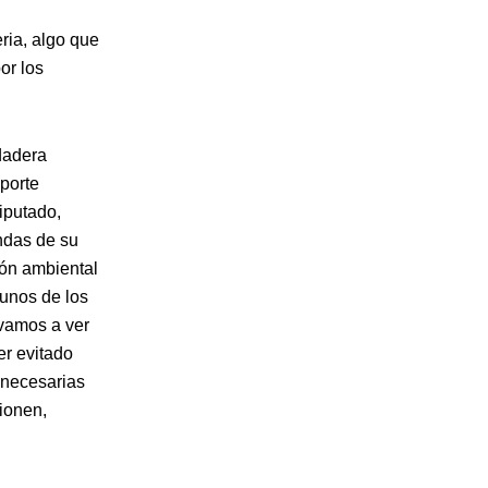
ria, algo que
or los
dadera
sporte
iputado,
ndas de su
ión ambiental
gunos de los
vamos a ver
er evitado
 necesarias
xionen,