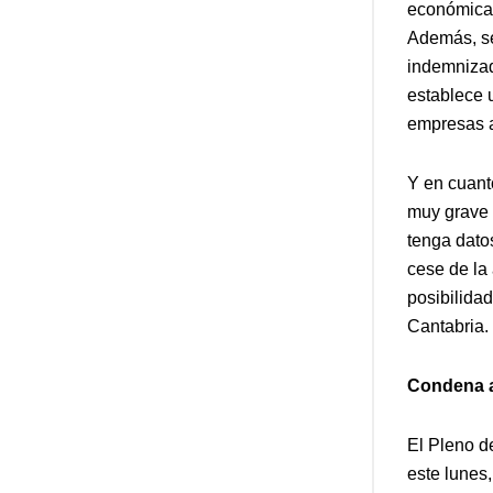
económica 
Además, se
indemnizad
establece u
empresas a
Y en cuant
muy grave 
tenga dato
cese de la 
posibilida
Cantabria.
Condena a
El Pleno d
este lunes