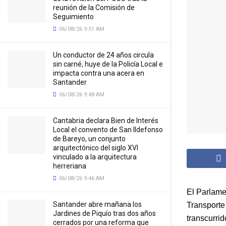
reunión de la Comisión de
Seguimiento
06/08/26 9:51 AM
Un conductor de 24 años circula
sin carné, huye de la Policía Local e
impacta contra una acera en
Santander
06/08/26 9:48 AM
Cantabria declara Bien de Interés
Local el convento de San Ildefonso
de Bareyo, un conjunto
arquitectónico del siglo XVI
vinculado a la arquitectura
herreriana
06/08/26 9:46 AM
El Parlame
Santander abre mañana los
Transporte
Jardines de Piquío tras dos años
transcurri
cerrados por una reforma que