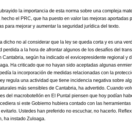
ubrayido la importancia de esta norma sobre una compleja mate
 hecho el PRC, que ha puesto en valor las mejoras aportadas p
as para mejorar y aumentar la seguridad jurídica del texto.
 dicho no al considerar que la ley se queda corta y es una ver
 perdida a la hora de afrontar algunos de los desafíos del tran
n Cantabria, según ha indicado el exvicepresidente regional y d
oaga.
Ha criticado que no hayan sido aceptadas algunas enmie
pedía la incorporación de medidas relacionadas con la protecc
ley regula una actividad que tiene incidencia negativa sobre al
aturales más sensibles de Cantabria, ha advertido.
Cuando vol
es del macrobotellón en El Puntal piensen que hoy podían hab
cediera si este Gobierno hubiera contado con las herramientas
 evitarlo. Ustedes han preferido no escuchar, no hacerlo. Refle
n, ha instado Zuloaga.