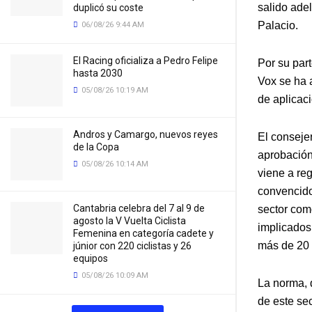
salido adel
duplicó su coste
Palacio.
06/08/26 9:44 AM
El Racing oficializa a Pedro Felipe
Por su par
hasta 2030
Vox se ha 
05/08/26 10:19 AM
de aplicaci
Andros y Camargo, nuevos reyes
El conseje
de la Copa
aprobación
05/08/26 10:14 AM
viene a re
convencido 
Cantabria celebra del 7 al 9 de
sector com
agosto la V Vuelta Ciclista
implicados
Femenina en categoría cadete y
más de 20 
júnior con 220 ciclistas y 26
equipos
05/08/26 10:09 AM
La norma, d
de este sec