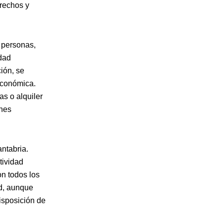
rechos y
e personas,
idad
ión, se
 económica.
as o alquiler
ines
ntabria.
tividad
n todos los
ad, aunque
isposición de