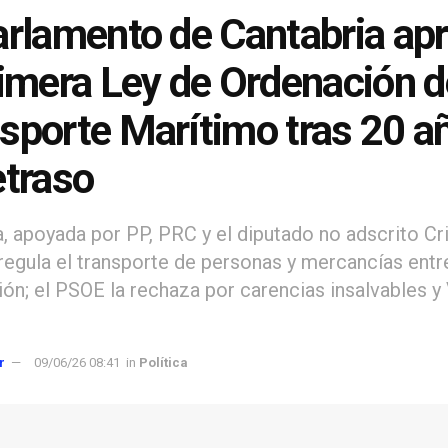
arlamento de Cantabria ap
rimera Ley de Ordenación d
sporte Marítimo tras 20 a
etraso
, apoyada por PP, PRC y el diputado no adscrito Cr
 regula el transporte de personas y mercancías entr
gión; el PSOE la rechaza por carencias insalvables y
r
09/06/26 08:41
in
Política