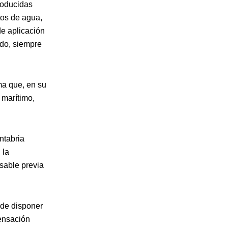
roducidas
otos de agua,
de aplicación
ado, siempre
ma que, en su
 marítimo,
ntabria
 la
sable previa
s de disponer
pensación