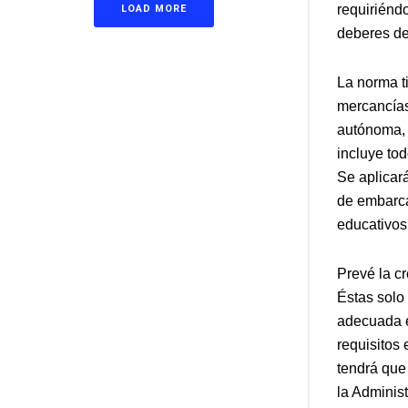
requiriénd
LOAD MORE
deberes de 
La norma t
mercancías
autónoma, 
incluye to
Se aplicará
de embarca
educativos
Prevé la c
Éstas solo
adecuada e
requisitos 
tendrá que
la Adminis