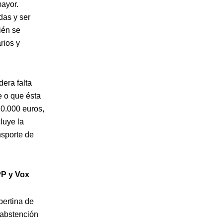
ayor.
das y ser
ién se
rios y
dera falta
e o que ésta
10.000 euros,
cluye la
nsporte de
PP y Vox
pertina de
 abstención