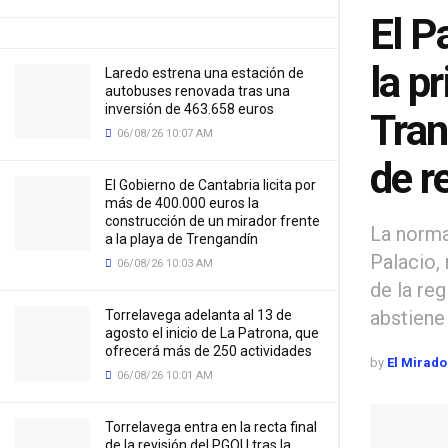
El P
la p
Laredo estrena una estación de
autobuses renovada tras una
inversión de 463.658 euros
Tran
06/08/26 10:07 AM
de r
El Gobierno de Cantabria licita por
más de 400.000 euros la
construcción de un mirador frente
La norma
a la playa de Trengandín
Palacio,
06/08/26 10:03 AM
de la re
abstiene
Torrelavega adelanta al 13 de
agosto el inicio de La Patrona, que
ofrecerá más de 250 actividades
by
El Mirado
06/08/26 10:01 AM
Torrelavega entra en la recta final
de la revisión del PGOU tras la