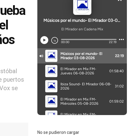
rueba
el
ños
istóbal
e puertos
 Vox se
No se pudieron cargar