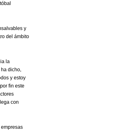
tóbal
nsalvables y
ro del ámbito
ia la
 ha dicho,
odos y estoy
por fin este
actores
llega con
as empresas