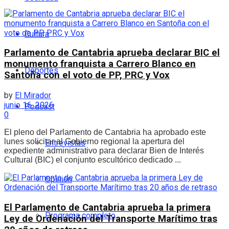
Cultura
Parlamento de Cantabria aprueba declarar BIC el
monumento franquista a Carrero Blanco en
Deportes
Santoña con el voto de PP, PRC y Vox
by
El Mirador
junio 16, 2026
Podcast
0
El pleno del Parlamento de Cantabria ha aprobado este
lunes solicitar al Gobierno regional la apertura del
Entrevistas
expediente administrativo para declarar Bien de Interés
Cultural (BIC) el conjunto escultórico dedicado ...
Opinión
El Parlamento de Cantabria aprueba la primera
Programa completo
Ley de Ordenación del Transporte Marítimo tras