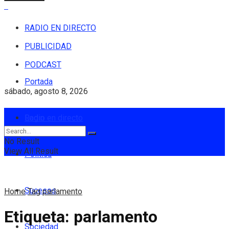
RADIO EN DIRECTO
PUBLICIDAD
PODCAST
Portada
sábado, agosto 8, 2026
Login
Radio en directo
No Result
View All Result
Política
Sucesos
Home
Tag
parlamento
Etiqueta:
parlamento
Sociedad