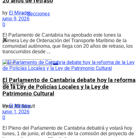
20 años de retraso
by
El Mirador
Secciones
junio 9, 2026
0
El Parlamento de Cantabria ha aprobado este lunes la
primera Ley de Ordenación del Transporte Marítimo de la
comunidad autónoma, que llega con 20 años de retraso, los
transcurridos desde ...
El Parlamento de Cantabria debate hoy la reforma
No Result
de la Ley de Policías Locales y la Ley de
Patrimonio Cultural
by
El Mirador
View All Result
junio 1, 2026
0
El Pleno del Parlamento de Cantabria debatirá y votará hoy
lunes, 1 de junio, el dictamen de la comisión del proyecto de