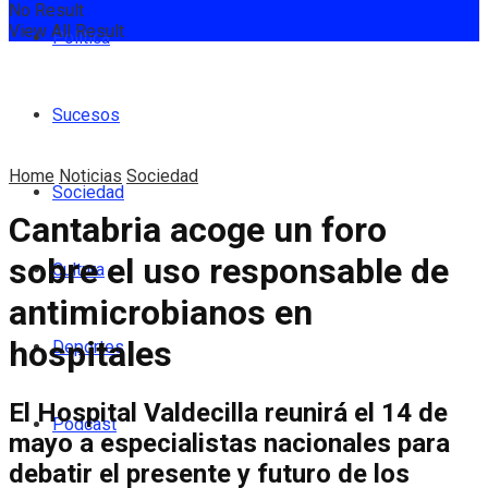
No Result
View All Result
Política
Sucesos
Home
Noticias
Sociedad
Sociedad
Cantabria acoge un foro
sobre el uso responsable de
Cultura
antimicrobianos en
hospitales
Deportes
El Hospital Valdecilla reunirá el 14 de
Podcast
mayo a especialistas nacionales para
debatir el presente y futuro de los