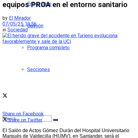
equipos PROA en el entorno sanitario
Entrevistas
by
El Mirador
07/05/25 10:56
Opinión
in
Sociedad
Programa completo
Secciones
Share on Facebook
Share on Twitter
El Salón de Actos Gómez Durán del Hospital Universitario
Marqués de Valdecilla (HUMV), en Santander, será el