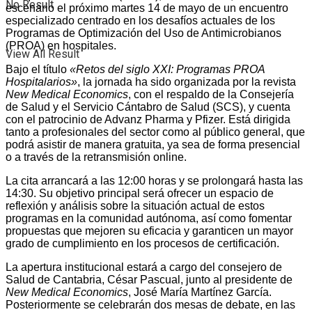
No Result
escenario el próximo martes 14 de mayo de un encuentro
especializado centrado en los desafíos actuales de los
Programas de Optimización del Uso de Antimicrobianos
(PROA) en hospitales.
View All Result
Bajo el título
«Retos del siglo XXI: Programas PROA
Hospitalarios»
, la jornada ha sido organizada por la revista
New Medical Economics
, con el respaldo de la Consejería
de Salud y el Servicio Cántabro de Salud (SCS), y cuenta
con el patrocinio de Advanz Pharma y Pfizer. Está dirigida
tanto a profesionales del sector como al público general, que
podrá asistir de manera gratuita, ya sea de forma presencial
o a través de la retransmisión online.
La cita arrancará a las 12:00 horas y se prolongará hasta las
14:30. Su objetivo principal será ofrecer un espacio de
reflexión y análisis sobre la situación actual de estos
programas en la comunidad autónoma, así como fomentar
propuestas que mejoren su eficacia y garanticen un mayor
grado de cumplimiento en los procesos de certificación.
La apertura institucional estará a cargo del consejero de
Salud de Cantabria, César Pascual, junto al presidente de
New Medical Economics
, José María Martínez García.
Posteriormente se celebrarán dos mesas de debate, en las