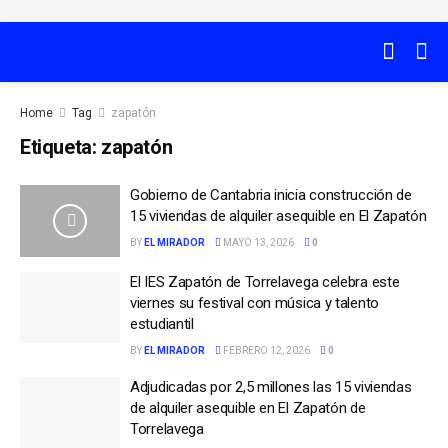
Home
Tag
zapatón
Etiqueta:
zapatón
Gobierno de Cantabria inicia construcción de
15 viviendas de alquiler asequible en El Zapatón
BY
EL MIRADOR
MAYO 13, 2026
0
El IES Zapatón de Torrelavega celebra este
viernes su festival con música y talento
estudiantil
BY
EL MIRADOR
FEBRERO 12, 2026
0
Adjudicadas por 2,5 millones las 15 viviendas
de alquiler asequible en El Zapatón de
Torrelavega